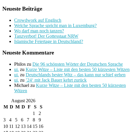
Neueste Beiträge
Crowdwork auf Englisch
Welche Sprache spricht man in Luxemburg?
Wo darf man noch tanzen?
Tanzverbot! Der Gottesstaat NRW
Islamische Feiertage in Deutschland?
Neueste Kommentare
Philos
zu
Die 96 schönsten Wörter der Deutschen Sprache
ui.
zu
Kurze Witze – Liste mit den besten 50 kürzesten Witzen
ui.
zu
Deutschlands bester Witz – das kann nur schief gehen
ui.
zu
’24‘ mit Jack Bauer kehrt zurück
Michael
zu
Kurze Witze – Liste mit den besten 50 kürzesten
Witzen
August 2026
M
D
M
D
F
S
S
1
2
3
4
5
6
7
8
9
10
11
12
13
14
15
16