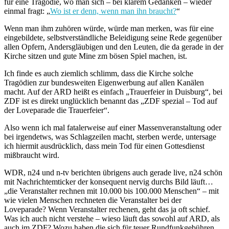
für eine Tragödie, wo man sich – bei klarem Gedanken – wieder
einmal fragt: „
Wo ist er denn, wenn man ihn braucht?
“
Wenn man ihm zuhören würde, würde man merken, was für eine
eingebildete, selbstverständliche Beleidigung seine Rede gegenüber
allen Opfern, Andersgläubigen und den Leuten, die da gerade in der
Kirche sitzen und gute Mine zm bösen Spiel machen, ist.
Ich finde es auch ziemlich schlimm, dass die Kirche solche
Tragödien zur bundesweiten Eigenwerbung auf allen Kanälen
macht. Auf der ARD heißt es einfach „Trauerfeier in Duisburg“, bei
ZDF ist es direkt unglücklich benannt das „ZDF spezial – Tod auf
der Loveparade die Trauerfeier“.
Also wenn ich mal fatalerweise auf einer Massenveranstaltung oder
bei irgendetws, was Schlagzeilen macht, sterben werde, untersage
ich hiermit ausdrücklich, dass mein Tod für einen Gottesdienst
mißbraucht wird.
WDR, n24 und n-tv berichten übrigens auch gerade live, n24 schön
mit Nachrichtemticker der konsequent nervig durchs Bild läuft…
„die Veranstalter rechnen mit 10.000 bis 100.000 Menschen“ – mit
wie vielen Menschen rechneten die Veranstalter bei der
Loveparade? Wenn Veranstalter rechenen, geht das ja oft schief.
Was ich auch nicht verstehe – wieso läuft das sowohl auf ARD, als
auch im ZDF? Wozu haben die sich für teuer Rundfunkgebühren