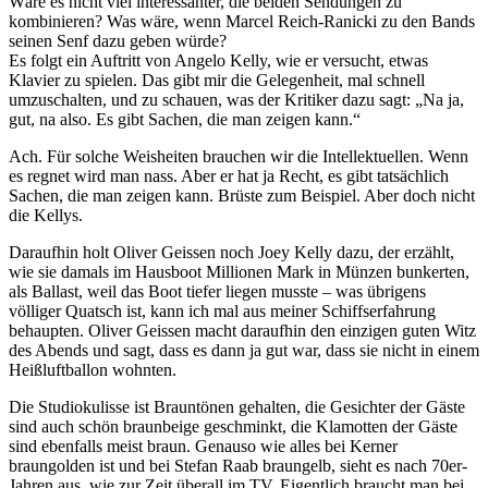
Wäre es nicht viel interessanter, die beiden Sendungen zu
kombinieren? Was wäre, wenn Marcel Reich-Ranicki zu den Bands
seinen Senf dazu geben würde?
Es folgt ein Auftritt von Angelo Kelly, wie er versucht, etwas
Klavier zu spielen. Das gibt mir die Gelegenheit, mal schnell
umzuschalten, und zu schauen, was der Kritiker dazu sagt: „Na ja,
gut, na also. Es gibt Sachen, die man zeigen kann.“
Ach. Für solche Weisheiten brauchen wir die Intellektuellen. Wenn
es regnet wird man nass. Aber er hat ja Recht, es gibt tatsächlich
Sachen, die man zeigen kann. Brüste zum Beispiel. Aber doch nicht
die Kellys.
Daraufhin holt Oliver Geissen noch Joey Kelly dazu, der erzählt,
wie sie damals im Hausboot Millionen Mark in Münzen bunkerten,
als Ballast, weil das Boot tiefer liegen musste – was übrigens
völliger Quatsch ist, kann ich mal aus meiner Schiffserfahrung
behaupten. Oliver Geissen macht daraufhin den einzigen guten Witz
des Abends und sagt, dass es dann ja gut war, dass sie nicht in einem
Heißluftballon wohnten.
Die Studiokulisse ist Brauntönen gehalten, die Gesichter der Gäste
sind auch schön braunbeige geschminkt, die Klamotten der Gäste
sind ebenfalls meist braun. Genauso wie alles bei Kerner
braungolden ist und bei Stefan Raab braungelb, sieht es nach 70er-
Jahren aus, wie zur Zeit überall im TV. Eigentlich braucht man bei