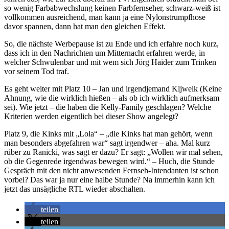
so wenig Farbabwechslung keinen Farbfernseher, schwarz-weiß ist
vollkommen ausreichend, man kann ja eine Nylonstrumpfhose
davor spannen, dann hat man den gleichen Effekt.
So, die nächste Werbepause ist zu Ende und ich erfahre noch kurz,
dass ich in den Nachrichten um Mitternacht erfahren werde, in
welcher Schwulenbar und mit wem sich Jörg Haider zum Trinken
vor seinem Tod traf.
Es geht weiter mit Platz 10 – Jan und irgendjemand Kljwelk (Keine
Ahnung, wie die wirklich hießen – als ob ich wirklich aufmerksam
sei). Wie jetzt – die haben die Kelly-Family geschlagen? Welche
Kriterien werden eigentlich bei dieser Show angelegt?
Platz 9, die Kinks mit „Lola“ – „die Kinks hat man gehört, wenn
man besonders abgefahren war“ sagt irgendwer – aha. Mal kurz
rüber zu Ranicki, was sagt er dazu? Er sagt: „Wollen wir mal sehen,
ob die Gegenrede irgendwas bewegen wird.“ – Huch, die Stunde
Gespräch mit den nicht anwesenden Fernseh-Intendanten ist schon
vorbei? Das war ja nur eine halbe Stunde? Na immerhin kann ich
jetzt das unsägliche RTL wieder abschalten.
teilen
teilen