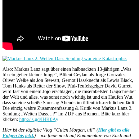
Also: Markus Lanz sagt über einen halbnackten 13-jährigen „Was
für ein geiler kleiner Junge“, Bülent Ceylan als Jorge Gonzales,
Oliver Welke als Jon Stewart, Gernot Hassknecht als Lewis Black,
Tom Hanks als Retter der Show, Pfui-Teufelsgeiger David Garrett
wird fast von einem Jojo erschlagen, die miserabelsten Gagschreiber
der Welt und alles, was sonst noch wichtig ist und ein Haufen Wut,
dass so eine scheiße Samstag Abends im öffentlich-rechtlichen läuft.
Die einzig wahre Zusammenfassung & Kritik von Markus Lanz 2.
Sendung „Wetten Dass…?“ im ZDF aus Bremen. Bitte kurz hier
klicken:
http://is.gd/IHK0Ay
Hier ist der tägliche Vlog “Guten Morgen, ui!” (
Hier gibt es alle
Folgen bis jetzt.
) – ich freue mich auf Kommentare von Euch und