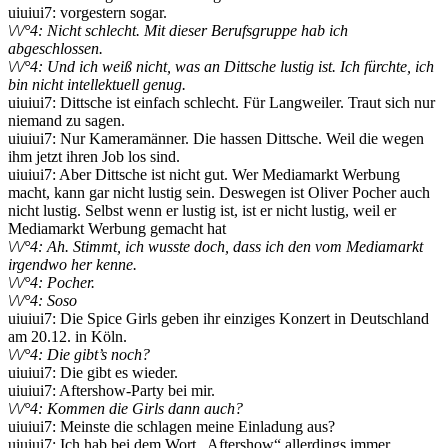
uiuiui7: vorgestern sogar.
\/\/°4: Nicht schlecht. Mit dieser Berufsgruppe hab ich
abgeschlossen.
\/\/°4: Und ich weiß nicht, was an Dittsche lustig ist. Ich fürchte, ich
bin nicht intellektuell genug.
uiuiui7: Dittsche ist einfach schlecht. Für Langweiler. Traut sich nur
niemand zu sagen.
uiuiui7: Nur Kameramänner. Die hassen Dittsche. Weil die wegen
ihm jetzt ihren Job los sind.
uiuiui7: Aber Dittsche ist nicht gut. Wer Mediamarkt Werbung
macht, kann gar nicht lustig sein. Deswegen ist Oliver Pocher auch
nicht lustig. Selbst wenn er lustig ist, ist er nicht lustig, weil er
Mediamarkt Werbung gemacht hat
\/\/°4: Ah. Stimmt, ich wusste doch, dass ich den vom Mediamarkt
irgendwo her kenne.
\/\/°4: Pocher.
\/\/°4: Soso
uiuiui7: Die Spice Girls geben ihr einziges Konzert in Deutschland
am 20.12. in Köln.
\/\/°4: Die gibt’s noch?
uiuiui7: Die gibt es wieder.
uiuiui7: Aftershow-Party bei mir.
\/\/°4: Kommen die Girls dann auch?
uiuiui7: Meinste die schlagen meine Einladung aus?
uiuiui7: Ich hab bei dem Wort „Aftershow“ allerdings immer