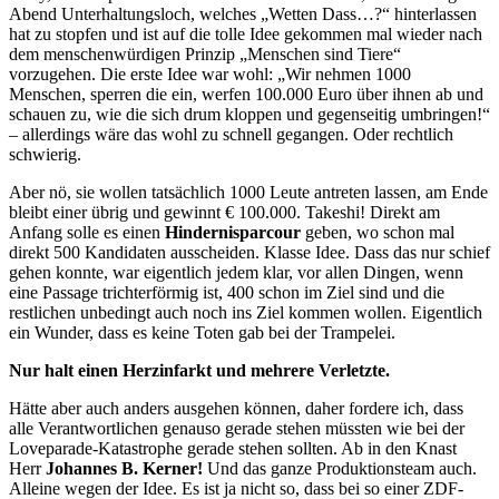
Abend Unterhaltungsloch, welches „Wetten Dass…?“ hinterlassen
hat zu stopfen und ist auf die tolle Idee gekommen mal wieder nach
dem menschenwürdigen Prinzip „Menschen sind Tiere“
vorzugehen. Die erste Idee war wohl: „Wir nehmen 1000
Menschen, sperren die ein, werfen 100.000 Euro über ihnen ab und
schauen zu, wie die sich drum kloppen und gegenseitig umbringen!“
– allerdings wäre das wohl zu schnell gegangen. Oder rechtlich
schwierig.
Aber nö, sie wollen tatsächlich 1000 Leute antreten lassen, am Ende
bleibt einer übrig und gewinnt € 100.000. Takeshi! Direkt am
Anfang solle es einen
Hindernisparcour
geben, wo schon mal
direkt 500 Kandidaten ausscheiden. Klasse Idee. Dass das nur schief
gehen konnte, war eigentlich jedem klar, vor allen Dingen, wenn
eine Passage trichterförmig ist, 400 schon im Ziel sind und die
restlichen unbedingt auch noch ins Ziel kommen wollen. Eigentlich
ein Wunder, dass es keine Toten gab bei der Trampelei.
Nur halt einen Herzinfarkt und mehrere Verletzte.
Hätte aber auch anders ausgehen können, daher fordere ich, dass
alle Verantwortlichen genauso gerade stehen müssten wie bei der
Loveparade-Katastrophe gerade stehen sollten. Ab in den Knast
Herr
Johannes B. Kerner!
Und das ganze Produktionsteam auch.
Alleine wegen der Idee. Es ist ja nicht so, dass bei so einer ZDF-