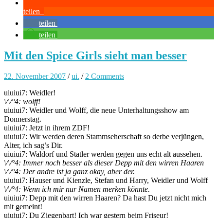
teilen
teilen
teilen
Mit den Spice Girls sieht man besser
22. November 2007
/
ui.
/
2 Comments
uiuiui7: Weidler!
\/\/°4: wolff!
uiuiui7: Weidler und Wolff, die neue Unterhaltungsshow am
Donnerstag.
uiuiui7: Jetzt in ihrem ZDF!
uiuiui7: Wir werden deren Stammseherschaft so derbe verjüngen,
Alter, ich sag’s Dir.
uiuiui7: Waldorf und Statler werden gegen uns echt alt aussehen.
\/\/°4: Immer noch besser als dieser Depp mit den wirren Haaren
\/\/°4: Der andre ist ja ganz okay, aber der.
uiuiui7: Hauser und Kienzle, Stefan und Harry, Weidler und Wolff
\/\/°4: Wenn ich mir nur Namen merken könnte.
uiuiui7: Depp mit den wirren Haaren? Da hast Du jetzt nicht mich
mit gemeint!
uiuiui7: Du Ziegenbart! Ich war gestern beim Friseur!