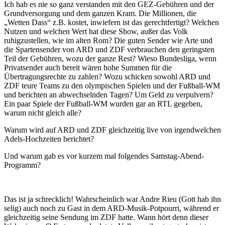
Ich hab es nie so ganz verstanden mit den GEZ-Gebühren und der
Grundversorgung und dem ganzen Kram. Die Millionen, die
„Wetten Dass“ z.B. kostet, inwiefern ist das gerechtfertigt? Welchen
Nutzen und welchen Wert hat diese Show, außer das Volk
ruhigzustellen, wie im alten Rom? Die guten Sender wie Arte und
die Spartensender von ARD und ZDF verbrauchen den geringsten
Teil der Gebühren, wozu der ganze Rest? Wieso Bundesliga, wenn
Privatsender auch bereit wären hohe Summen für die
Übertragungsrechte zu zahlen? Wozu schicken sowohl ARD und
ZDF teure Teams zu den olympischen Spielen und der Fußball-WM
und berichten an abwechselnden Tagen? Um Geld zu verpulvern?
Ein paar Spiele der Fußball-WM wurden gar an RTL gegeben,
warum nicht gleich alle?
Warum wird auf ARD und ZDF gleichzeitig live von irgendwelchen
Adels-Hochzeiten berichtet?
Und warum gab es vor kurzem mal folgendes Samstag-Abend-
Programm?
Das ist ja schrecklich! Wahrscheinlich war Andre Rieu (Gott hab ihn
selig) auch noch zu Gast in dem ARD-Musik-Potpourri, während er
gleichzeitig seine Sendung im ZDF hatte. Wann hört denn dieser