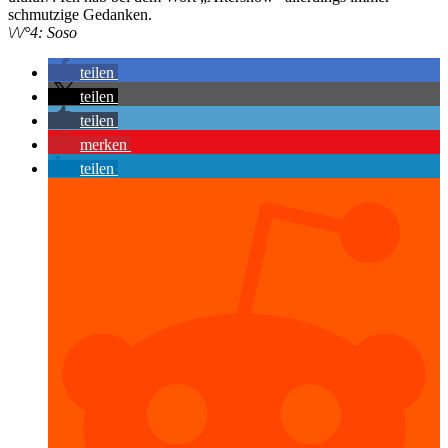
schmutzige Gedanken.
\/\/°4: Soso
teilen
teilen
teilen
merken
teilen