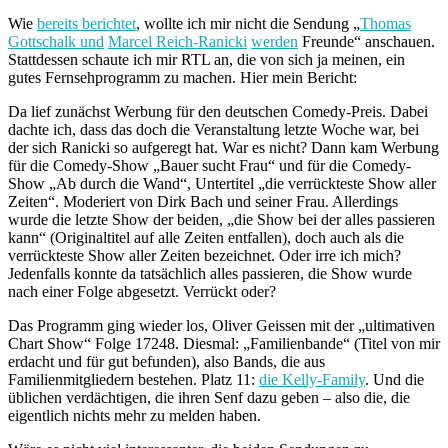
Wie
bereits berichtet
, wollte ich mir nicht die Sendung „
Thomas
Gottschalk und
Marcel Reich-Ranicki
werden
Freunde“ anschauen.
Stattdessen schaute ich mir RTL an, die von sich ja meinen, ein
gutes Fernsehprogramm zu machen. Hier mein Bericht:
Da lief zunächst Werbung für den deutschen Comedy-Preis. Dabei
dachte ich, dass das doch die Veranstaltung letzte Woche war, bei
der sich Ranicki so aufgeregt hat. War es nicht? Dann kam Werbung
für die Comedy-Show „Bauer sucht Frau“ und für die Comedy-
Show „Ab durch die Wand“, Untertitel „die verrückteste Show aller
Zeiten“. Moderiert von Dirk Bach und seiner Frau. Allerdings
wurde die letzte Show der beiden, „die Show bei der alles passieren
kann“ (Originaltitel auf alle Zeiten entfallen), doch auch als die
verrückteste Show aller Zeiten bezeichnet. Oder irre ich mich?
Jedenfalls konnte da tatsächlich alles passieren, die Show wurde
nach einer Folge abgesetzt. Verrückt oder?
Das Programm ging wieder los, Oliver Geissen mit der „ultimativen
Chart Show“ Folge 17248. Diesmal: „Familienbande“ (Titel von mir
erdacht und für gut befunden), also Bands, die aus
Familienmitgliedern bestehen. Platz 11:
die Kelly-Family
. Und die
üblichen verdächtigen, die ihren Senf dazu geben – also die, die
eigentlich nichts mehr zu melden haben.