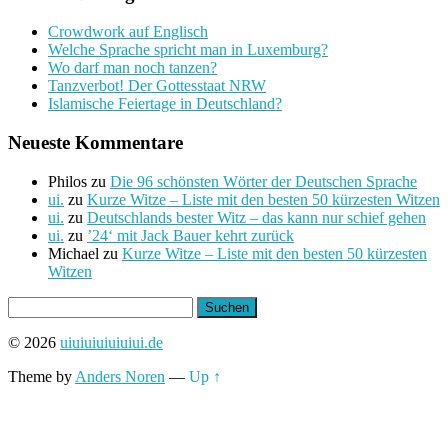
Crowdwork auf Englisch
Welche Sprache spricht man in Luxemburg?
Wo darf man noch tanzen?
Tanzverbot! Der Gottesstaat NRW
Islamische Feiertage in Deutschland?
Neueste Kommentare
Philos
zu
Die 96 schönsten Wörter der Deutschen Sprache
ui.
zu
Kurze Witze – Liste mit den besten 50 kürzesten Witzen
ui.
zu
Deutschlands bester Witz – das kann nur schief gehen
ui.
zu
’24‘ mit Jack Bauer kehrt zurück
Michael
zu
Kurze Witze – Liste mit den besten 50 kürzesten
Witzen
Suchen
nach:
© 2026
uiuiuiuiuiuiui.de
Theme by
Anders Noren
—
Up ↑