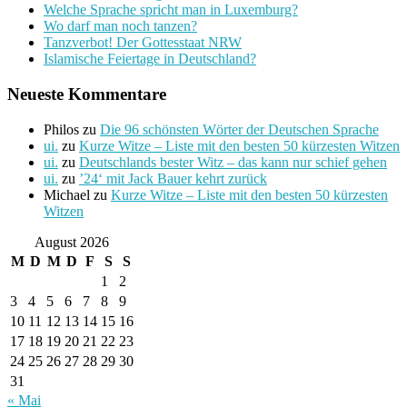
Welche Sprache spricht man in Luxemburg?
Wo darf man noch tanzen?
Tanzverbot! Der Gottesstaat NRW
Islamische Feiertage in Deutschland?
Neueste Kommentare
Philos
zu
Die 96 schönsten Wörter der Deutschen Sprache
ui.
zu
Kurze Witze – Liste mit den besten 50 kürzesten Witzen
ui.
zu
Deutschlands bester Witz – das kann nur schief gehen
ui.
zu
’24‘ mit Jack Bauer kehrt zurück
Michael
zu
Kurze Witze – Liste mit den besten 50 kürzesten
Witzen
August 2026
M
D
M
D
F
S
S
1
2
3
4
5
6
7
8
9
10
11
12
13
14
15
16
17
18
19
20
21
22
23
24
25
26
27
28
29
30
31
« Mai