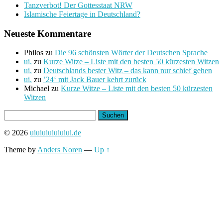
Tanzverbot! Der Gottesstaat NRW
Islamische Feiertage in Deutschland?
Neueste Kommentare
Philos
zu
Die 96 schönsten Wörter der Deutschen Sprache
ui.
zu
Kurze Witze – Liste mit den besten 50 kürzesten Witzen
ui.
zu
Deutschlands bester Witz – das kann nur schief gehen
ui.
zu
’24‘ mit Jack Bauer kehrt zurück
Michael
zu
Kurze Witze – Liste mit den besten 50 kürzesten
Witzen
Suchen
nach:
© 2026
uiuiuiuiuiuiui.de
Theme by
Anders Noren
—
Up ↑