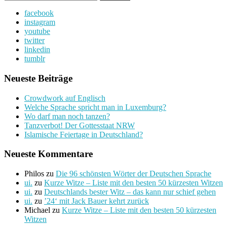
nach:
facebook
instagram
youtube
twitter
linkedin
tumblr
Neueste Beiträge
Crowdwork auf Englisch
Welche Sprache spricht man in Luxemburg?
Wo darf man noch tanzen?
Tanzverbot! Der Gottesstaat NRW
Islamische Feiertage in Deutschland?
Neueste Kommentare
Philos
zu
Die 96 schönsten Wörter der Deutschen Sprache
ui.
zu
Kurze Witze – Liste mit den besten 50 kürzesten Witzen
ui.
zu
Deutschlands bester Witz – das kann nur schief gehen
ui.
zu
’24‘ mit Jack Bauer kehrt zurück
Michael
zu
Kurze Witze – Liste mit den besten 50 kürzesten
Witzen