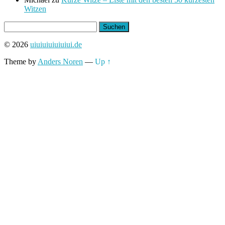
Witzen
Suchen
nach:
© 2026
uiuiuiuiuiuiui.de
Theme by
Anders Noren
—
Up ↑