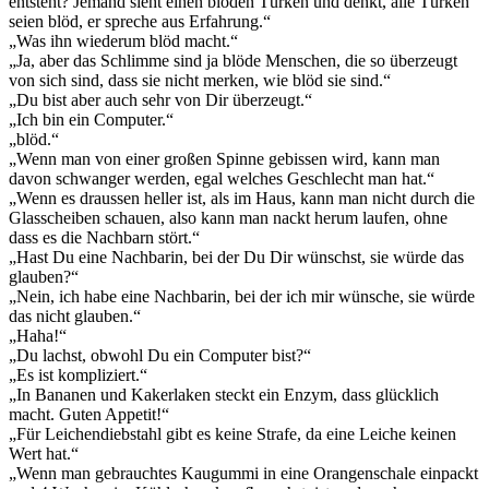
entsteht? Jemand sieht einen blöden Türken und denkt, alle Türken
seien blöd, er spreche aus Erfahrung.“
„Was ihn wiederum blöd macht.“
„Ja, aber das Schlimme sind ja blöde Menschen, die so überzeugt
von sich sind, dass sie nicht merken, wie blöd sie sind.“
„Du bist aber auch sehr von Dir überzeugt.“
„Ich bin ein Computer.“
„blöd.“
„Wenn man von einer großen Spinne gebissen wird, kann man
davon schwanger werden, egal welches Geschlecht man hat.“
„Wenn es draussen heller ist, als im Haus, kann man nicht durch die
Glasscheiben schauen, also kann man nackt herum laufen, ohne
dass es die Nachbarn stört.“
„Hast Du eine Nachbarin, bei der Du Dir wünschst, sie würde das
glauben?“
„Nein, ich habe eine Nachbarin, bei der ich mir wünsche, sie würde
das nicht glauben.“
„Haha!“
„Du lachst, obwohl Du ein Computer bist?“
„Es ist kompliziert.“
„In Bananen und Kakerlaken steckt ein Enzym, dass glücklich
macht. Guten Appetit!“
„Für Leichendiebstahl gibt es keine Strafe, da eine Leiche keinen
Wert hat.“
„Wenn man gebrauchtes Kaugummi in eine Orangenschale einpackt