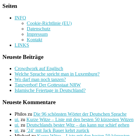
Seiten
INFO
Cookie-Richtlinie (EU)
Datenschutz
Impressum
Kontakt
LINKS
Neueste Beiträge
Crowdwork auf Englisch
Welche Sprache spricht man in Luxemburg?
Wo darf man noch tanzen?
Tanzverbot! Der Gottesstaat NRW
Islamische Feiertage in Deutschland?
Neueste Kommentare
Philos
zu
Die 96 schönsten Wörter der Deutschen Sprache
ui.
zu
Kurze Witze – Liste mit den besten 50 kürzesten Witzen
ui.
zu
Deutschlands bester Witz – das kann nur schief gehen
ui.
zu
’24‘ mit Jack Bauer kehrt zurück
Michael
zu
Kurze Witze – Liste mit den besten 50 kürzesten