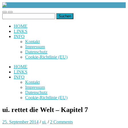
uiuiuiuiuiuiui.de
Toggle
Toggle
Suchen
mobile
search
nach:
menu
field
HOME
LINKS
INFO
Kontakt
Impressum
Datenschutz
Cookie-Richtlinie (EU)
HOME
LINKS
INFO
Kontakt
Impressum
Datenschutz
Cookie-Richtlinie (EU)
ui. rettet die Welt – Kapitel 7
25. September 2014
/
ui.
/
2 Comments