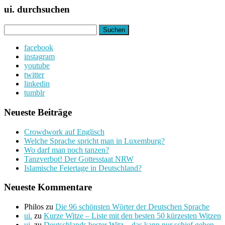
ui. durchsuchen
Suchen
nach:
facebook
instagram
youtube
twitter
linkedin
tumblr
Neueste Beiträge
Crowdwork auf Englisch
Welche Sprache spricht man in Luxemburg?
Wo darf man noch tanzen?
Tanzverbot! Der Gottesstaat NRW
Islamische Feiertage in Deutschland?
Neueste Kommentare
Philos
zu
Die 96 schönsten Wörter der Deutschen Sprache
ui.
zu
Kurze Witze – Liste mit den besten 50 kürzesten Witzen
ui.
zu
Deutschlands bester Witz – das kann nur schief gehen