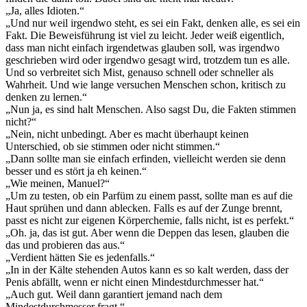
„Ja, alles Idioten.“
„Und nur weil irgendwo steht, es sei ein Fakt, denken alle, es sei ein
Fakt. Die Beweisführung ist viel zu leicht. Jeder weiß eigentlich,
dass man nicht einfach irgendetwas glauben soll, was irgendwo
geschrieben wird oder irgendwo gesagt wird, trotzdem tun es alle.
Und so verbreitet sich Mist, genauso schnell oder schneller als
Wahrheit. Und wie lange versuchen Menschen schon, kritisch zu
denken zu lernen.“
„Nun ja, es sind halt Menschen. Also sagst Du, die Fakten stimmen
nicht?“
„Nein, nicht unbedingt. Aber es macht überhaupt keinen
Unterschied, ob sie stimmen oder nicht stimmen.“
„Dann sollte man sie einfach erfinden, vielleicht werden sie denn
besser und es stört ja eh keinen.“
„Wie meinen, Manuel?“
„Um zu testen, ob ein Parfüm zu einem passt, sollte man es auf die
Haut sprühen und dann ablecken. Falls es auf der Zunge brennt,
passt es nicht zur eigenen Körperchemie, falls nicht, ist es perfekt.“
„Oh. ja, das ist gut. Aber wenn die Deppen das lesen, glauben die
das und probieren das aus.“
„Verdient hätten Sie es jedenfalls.“
„In in der Kälte stehenden Autos kann es so kalt werden, dass der
Penis abfällt, wenn er nicht einen Mindestdurchmesser hat.“
„Auch gut. Weil dann garantiert jemand nach dem
Mindestdurchmesser fragt.“