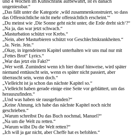
und 4 Wochen im Kühlschrank aufbewahrt, ist es danach
ungeniessbar.“
„Das fällt unter die Kategorie ‚wild zusammenkonstruiert, so dass
das Offensichtliche nicht mehr offensichtlich erscheint.'“
„Du meinst wie ‚Die Sonne geht nicht unter, die Erde dreht sich‘?“
„Na ja, das war jetzt schwach.“
„Masturbation schützt vor Krebs.“
„Nein, aber Masturbieren schützt vor Geschlechtskrankheiten.“
„Ja. Nein. Jein.“
„Okay, in irgendeinem Kapitel unterhalten wir uns mal nur mit
„Fettes Brot“ Lyrics.“
„War das jetzt ein Fakt?“
„Wer weiß. Zumindest wenn ich hier drauf hinweise, wird später
niemand enttäuscht sein, wenn es später nicht passiert, aber
überrascht sein, wenn doch.“
„Vielleicht ist ja schon das nächste Kapitel so.“
„Vielleicht haben gerade einige eine Seite vor geblättert, um das
herauszufinden.“
„Und was haben sie rausgefunden?“
„Keine Ahnung, ich habe das nächste Kapitel noch nicht
geschrieben.“
„Warum schreibst Du das Buch nochmal, Manuel?“
„Na um die Welt zu retten.“
„Warum willst Du die Welt retten?“
„Ich will ja gar nicht, aber Cheffe hat es befohlen.“