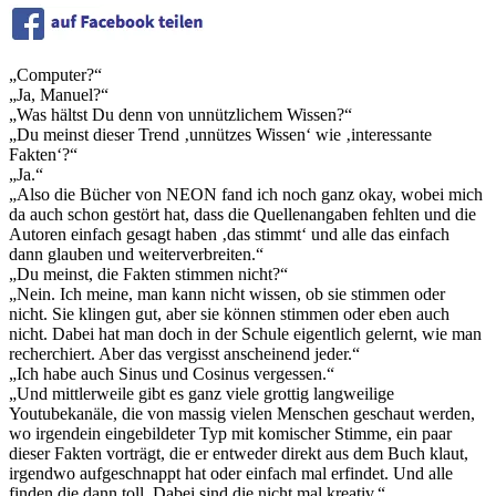
„Computer?“
„Ja, Manuel?“
„Was hältst Du denn von unnützlichem Wissen?“
„Du meinst dieser Trend ‚unnützes Wissen‘ wie ‚interessante
Fakten‘?“
„Ja.“
„Also die Bücher von NEON fand ich noch ganz okay, wobei mich
da auch schon gestört hat, dass die Quellenangaben fehlten und die
Autoren einfach gesagt haben ‚das stimmt‘ und alle das einfach
dann glauben und weiterverbreiten.“
„Du meinst, die Fakten stimmen nicht?“
„Nein. Ich meine, man kann nicht wissen, ob sie stimmen oder
nicht. Sie klingen gut, aber sie können stimmen oder eben auch
nicht. Dabei hat man doch in der Schule eigentlich gelernt, wie man
recherchiert. Aber das vergisst anscheinend jeder.“
„Ich habe auch Sinus und Cosinus vergessen.“
„Und mittlerweile gibt es ganz viele grottig langweilige
Youtubekanäle, die von massig vielen Menschen geschaut werden,
wo irgendein eingebildeter Typ mit komischer Stimme, ein paar
dieser Fakten vorträgt, die er entweder direkt aus dem Buch klaut,
irgendwo aufgeschnappt hat oder einfach mal erfindet. Und alle
finden die dann toll. Dabei sind die nicht mal kreativ.“