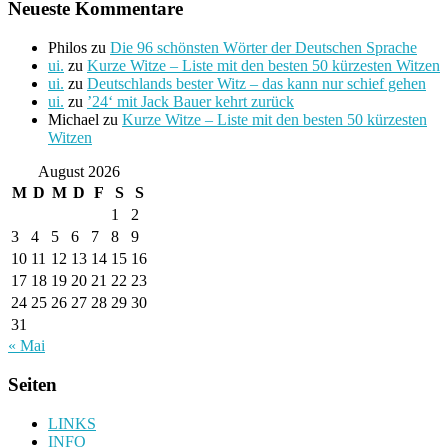
Neueste Kommentare
Philos
zu
Die 96 schönsten Wörter der Deutschen Sprache
ui.
zu
Kurze Witze – Liste mit den besten 50 kürzesten Witzen
ui.
zu
Deutschlands bester Witz – das kann nur schief gehen
ui.
zu
’24‘ mit Jack Bauer kehrt zurück
Michael
zu
Kurze Witze – Liste mit den besten 50 kürzesten
Witzen
August 2026
M
D
M
D
F
S
S
1
2
3
4
5
6
7
8
9
10
11
12
13
14
15
16
17
18
19
20
21
22
23
24
25
26
27
28
29
30
31
« Mai
Seiten
LINKS
INFO