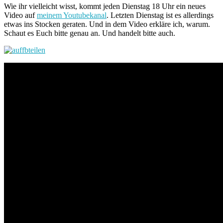
Wie ihr vielleicht wisst, kommt jeden Dienstag 18 Uhr ein neues
Video auf
meinem Youtubekanal
. Letzten Dienstag ist es allerdings
etwas ins Stocken geraten. Und in dem Video erkläre ich, warum.
Schaut es Euch bitte genau an. Und handelt bitte auch.