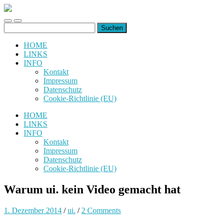
uiuiuiuiuiuiui.de
Toggle
Toggle
Suchen
mobile
search
nach:
menu
field
HOME
LINKS
INFO
Kontakt
Impressum
Datenschutz
Cookie-Richtlinie (EU)
HOME
LINKS
INFO
Kontakt
Impressum
Datenschutz
Cookie-Richtlinie (EU)
Warum ui. kein Video gemacht hat
1. Dezember 2014
/
ui.
/
2 Comments