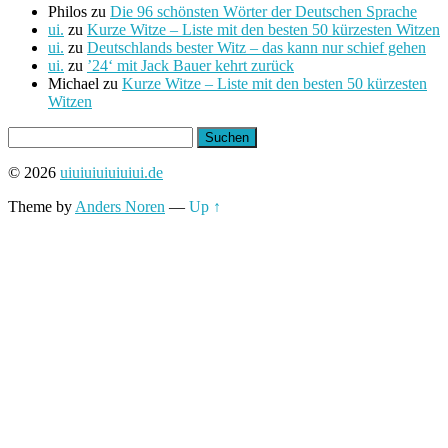
Philos
zu
Die 96 schönsten Wörter der Deutschen Sprache
ui.
zu
Kurze Witze – Liste mit den besten 50 kürzesten Witzen
ui.
zu
Deutschlands bester Witz – das kann nur schief gehen
ui.
zu
’24‘ mit Jack Bauer kehrt zurück
Michael
zu
Kurze Witze – Liste mit den besten 50 kürzesten
Witzen
Suchen
nach:
© 2026
uiuiuiuiuiuiui.de
Theme by
Anders Noren
—
Up ↑