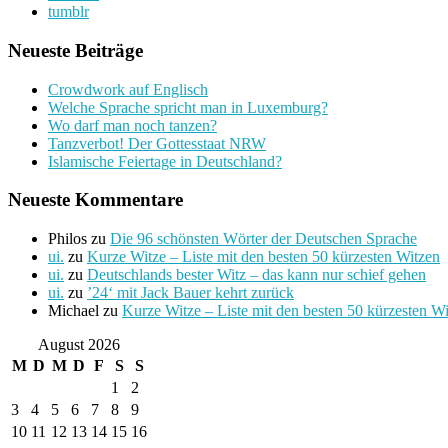
tumblr
Neueste Beiträge
Crowdwork auf Englisch
Welche Sprache spricht man in Luxemburg?
Wo darf man noch tanzen?
Tanzverbot! Der Gottesstaat NRW
Islamische Feiertage in Deutschland?
Neueste Kommentare
Philos
zu
Die 96 schönsten Wörter der Deutschen Sprache
ui.
zu
Kurze Witze – Liste mit den besten 50 kürzesten Witzen
ui.
zu
Deutschlands bester Witz – das kann nur schief gehen
ui.
zu
’24‘ mit Jack Bauer kehrt zurück
Michael
zu
Kurze Witze – Liste mit den besten 50 kürzesten W
August 2026
M
D
M
D
F
S
S
1
2
3
4
5
6
7
8
9
10
11
12
13
14
15
16