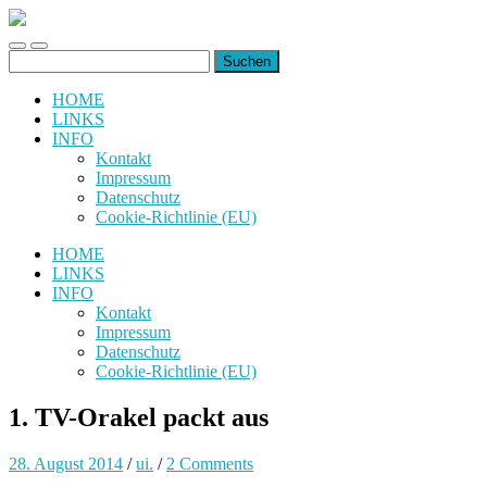
uiuiuiuiuiuiui.de
Toggle
Toggle
Suchen
mobile
search
nach:
menu
field
HOME
LINKS
INFO
Kontakt
Impressum
Datenschutz
Cookie-Richtlinie (EU)
HOME
LINKS
INFO
Kontakt
Impressum
Datenschutz
Cookie-Richtlinie (EU)
1. TV-Orakel packt aus
28. August 2014
/
ui.
/
2 Comments