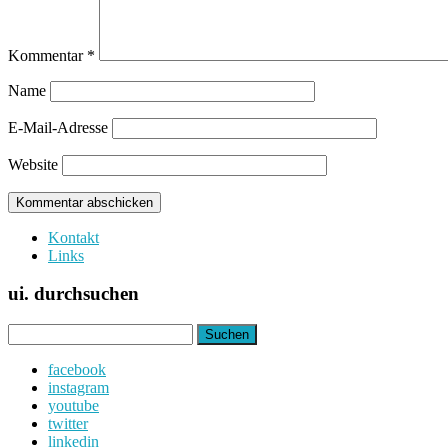
Kommentar
*
Name
E-Mail-Adresse
Website
Kontakt
Links
ui. durchsuchen
Suchen
nach:
facebook
instagram
youtube
twitter
linkedin