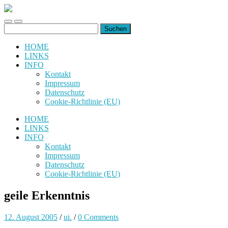
uiuiuiuiuiuiui.de
Toggle
Toggle
Suchen
mobile
search
nach:
menu
field
HOME
LINKS
INFO
Kontakt
Impressum
Datenschutz
Cookie-Richtlinie (EU)
HOME
LINKS
INFO
Kontakt
Impressum
Datenschutz
Cookie-Richtlinie (EU)
geile Erkenntnis
12. August 2005
/
ui.
/
0 Comments