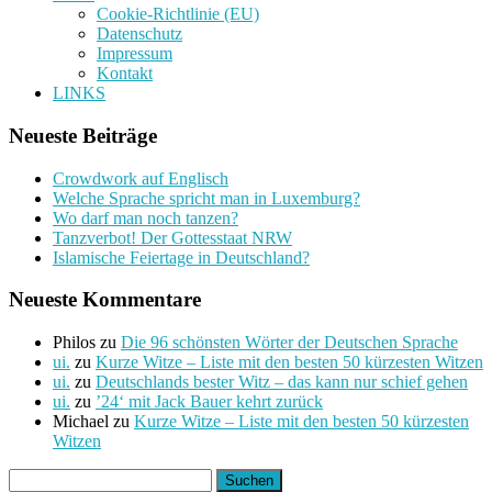
Cookie-Richtlinie (EU)
Datenschutz
Impressum
Kontakt
LINKS
Neueste Beiträge
Crowdwork auf Englisch
Welche Sprache spricht man in Luxemburg?
Wo darf man noch tanzen?
Tanzverbot! Der Gottesstaat NRW
Islamische Feiertage in Deutschland?
Neueste Kommentare
Philos
zu
Die 96 schönsten Wörter der Deutschen Sprache
ui.
zu
Kurze Witze – Liste mit den besten 50 kürzesten Witzen
ui.
zu
Deutschlands bester Witz – das kann nur schief gehen
ui.
zu
’24‘ mit Jack Bauer kehrt zurück
Michael
zu
Kurze Witze – Liste mit den besten 50 kürzesten
Witzen
Suchen