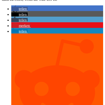
teilen
teilen
teilen
merken
teilen