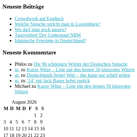
Neueste Beiträge
Crowdwork auf Englisch
Welche Sprache spricht man in Luxemburg?
Wo darf man noch tanzen?
Tanzverbot! Der Gottesstaat NRW
Islamische Feiertage in Deutschland?
Neueste Kommentare
Philos
zu
Die 96 schönsten Wörter der Deutschen Sprache
ui.
zu
Kurze Witze – Liste mit den besten 50 kürzesten Witzen
ui.
zu
Deutschlands bester Witz – das kann nur schief gehen
ui.
zu
’24‘ mit Jack Bauer kehrt zurück
Michael
zu
Kurze Witze – Liste mit den besten 50 kürzesten
Witzen
August 2026
M
D
M
D
F
S
S
1
2
3
4
5
6
7
8
9
10
11
12
13
14
15
16
17
18
19
20
21
22
23