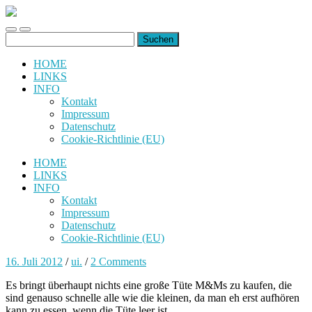
uiuiuiuiuiuiui.de
Toggle
Toggle
Suchen
mobile
search
nach:
menu
field
HOME
LINKS
INFO
Kontakt
Impressum
Datenschutz
Cookie-Richtlinie (EU)
HOME
LINKS
INFO
Kontakt
Impressum
Datenschutz
Cookie-Richtlinie (EU)
16. Juli 2012
/
ui.
/
2 Comments
Es bringt überhaupt nichts eine große Tüte M&Ms zu kaufen, die
sind genauso schnelle alle wie die kleinen, da man eh erst aufhören
kann zu essen, wenn die Tüte leer ist.