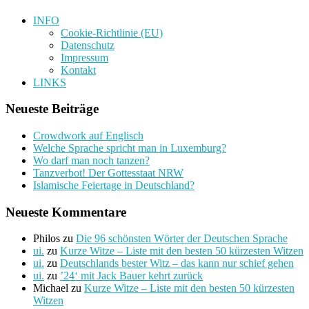
INFO
Cookie-Richtlinie (EU)
Datenschutz
Impressum
Kontakt
LINKS
Neueste Beiträge
Crowdwork auf Englisch
Welche Sprache spricht man in Luxemburg?
Wo darf man noch tanzen?
Tanzverbot! Der Gottesstaat NRW
Islamische Feiertage in Deutschland?
Neueste Kommentare
Philos
zu
Die 96 schönsten Wörter der Deutschen Sprache
ui.
zu
Kurze Witze – Liste mit den besten 50 kürzesten Witzen
ui.
zu
Deutschlands bester Witz – das kann nur schief gehen
ui.
zu
’24‘ mit Jack Bauer kehrt zurück
Michael
zu
Kurze Witze – Liste mit den besten 50 kürzesten
Witzen