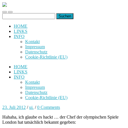
uiuiuiuiuiuiui.de
Toggle
Toggle
Suchen
mobile
search
nach:
menu
field
HOME
LINKS
INFO
Kontakt
Impressum
Datenschutz
Cookie-Richtlinie (EU)
HOME
LINKS
INFO
Kontakt
Impressum
Datenschutz
Cookie-Richtlinie (EU)
23. Juli 2012
/
ui.
/
0 Comments
Hahaha, ich glaube es hackt … der Chef der olympischen Spiele
London hat tatsächlich bekannt gegeben: