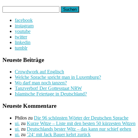
Suchen
nach:
facebook
instagram
youtube
twitter
linkedin
tumblr
Neueste Beiträge
Crowdwork auf Englisch
Welche Sprache spricht man in Luxemburg?
Wo darf man noch tanzen?
Tanzverbot! Der Gottesstaat NRW
Islamische Feiertage in Deutschland?
Neueste Kommentare
Philos
zu
Die 96 schönsten Wörter der Deutschen Sprache
ui.
zu
Kurze Witze – Liste mit den besten 50 kürzesten Witzen
ui.
zu
Deutschlands bester Witz – das kann nur schief gehen
ui.
zu
’24‘ mit Jack Bauer kehrt zurück