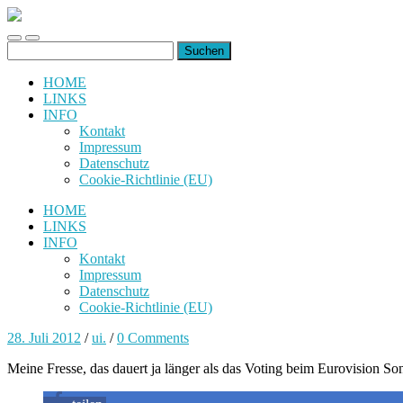
uiuiuiuiuiuiui.de
Toggle
Toggle
Suchen
mobile
search
nach:
menu
field
HOME
LINKS
INFO
Kontakt
Impressum
Datenschutz
Cookie-Richtlinie (EU)
HOME
LINKS
INFO
Kontakt
Impressum
Datenschutz
Cookie-Richtlinie (EU)
28. Juli 2012
/
ui.
/
0 Comments
Meine Fresse, das dauert ja länger als das Voting beim Eurovision So