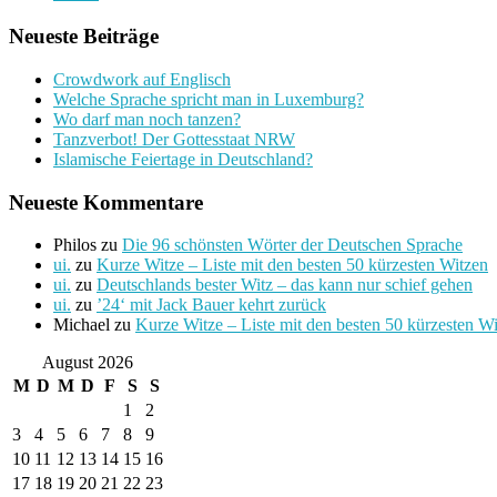
Neueste Beiträge
Crowdwork auf Englisch
Welche Sprache spricht man in Luxemburg?
Wo darf man noch tanzen?
Tanzverbot! Der Gottesstaat NRW
Islamische Feiertage in Deutschland?
Neueste Kommentare
Philos
zu
Die 96 schönsten Wörter der Deutschen Sprache
ui.
zu
Kurze Witze – Liste mit den besten 50 kürzesten Witzen
ui.
zu
Deutschlands bester Witz – das kann nur schief gehen
ui.
zu
’24‘ mit Jack Bauer kehrt zurück
Michael
zu
Kurze Witze – Liste mit den besten 50 kürzesten W
August 2026
M
D
M
D
F
S
S
1
2
3
4
5
6
7
8
9
10
11
12
13
14
15
16
17
18
19
20
21
22
23