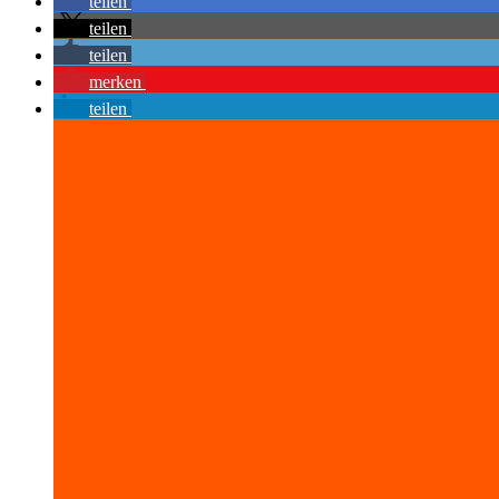
teilen
teilen
teilen
merken
teilen