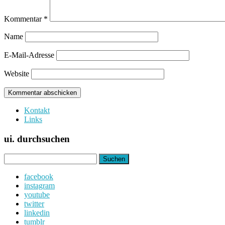
Kommentar
*
Name
E-Mail-Adresse
Website
Kontakt
Links
ui. durchsuchen
Suchen
nach:
facebook
instagram
youtube
twitter
linkedin
tumblr