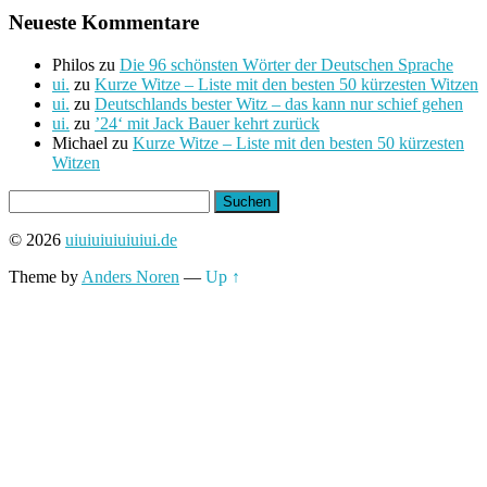
Neueste Kommentare
Philos
zu
Die 96 schönsten Wörter der Deutschen Sprache
ui.
zu
Kurze Witze – Liste mit den besten 50 kürzesten Witzen
ui.
zu
Deutschlands bester Witz – das kann nur schief gehen
ui.
zu
’24‘ mit Jack Bauer kehrt zurück
Michael
zu
Kurze Witze – Liste mit den besten 50 kürzesten
Witzen
Suchen
nach:
© 2026
uiuiuiuiuiuiui.de
Theme by
Anders Noren
—
Up ↑