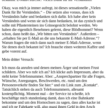
Okay, was mich ja immer aufregt, ist dieses sensationelle „Vielen
Dank für Ihr Verständnis.“ – Die setzen also voraus, dass ich
Verständnis habe und bedanken sich dafür. Ich habe aber kein
Verständnis und wenn sie sich dann bedanken, ist das zynisch und
sollte mit Pflastersteinen ins Grinsegesicht belohnt werden. Wo
haben die eigentlich Benehmen gelernt, diese Blödbommel? Wenn
schon, dann heißt das „Wir bitten um Verständnis“. Außerdem –
„erhalten Sie per E-Mail an die uns bekannte E-Mail-Adresse.“?
Warum fragen die mich dann nach meiner E-Mail-Adresse, wenn
Sie denen doch bekannt ist? Ich brauche einen weiteren Kaffee und
gebe vorerst auf.
Mein dritter Versuch:
Ich muss da anrufen und denen meinen Ärger und meinen Frust
schildern. Aber wo rufe ich an? Ich klicke aufs Impressum, aber da
steht keine Telefonnummer. Aber: „Ansprechpartner für alle Fragen,
Wünsche, Anregungen, Beschwerden, etc. rund um den
Personenverkehr finden Sie hier.“ und ein Link zum „Kontakt“.
Tatsächlich stehen da auch Telefonnummern, allesamt
kostenpflichtig. Moment mal – der Service ist scheiße, ich
beschäftige mich stundenlang damit, dass ich eine Bahnkarte
bekomme und um den Hornochsen zu sagen, dass alles kacke ist
und ich ne Fahrkarte will, also quasi ihnen Geld in den Arsch