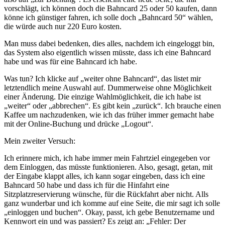
vorschlägt, ich können doch die Bahncard 25 oder 50 kaufen, dann
könne ich günstiger fahren, ich solle doch „Bahncard 50“ wählen,
die würde auch nur 220 Euro kosten.
Man muss dabei bedenken, dies alles, nachdem ich eingeloggt bin,
das System also eigentlich wissen müsste, dass ich eine Bahncard
habe und was für eine Bahncard ich habe.
Was tun? Ich klicke auf „weiter ohne Bahncard“, das listet mir
letztendlich meine Auswahl auf. Dummerweise ohne Möglichkeit
einer Änderung. Die einzige Wahlmöglichkeit, die ich habe ist
„weiter“ oder „abbrechen“. Es gibt kein „zurück“. Ich brauche einen
Kaffee um nachzudenken, wie ich das früher immer gemacht habe
mit der Online-Buchung und drücke „Logout“.
Mein zweiter Versuch:
Ich erinnere mich, ich habe immer mein Fahrtziel eingegeben vor
dem Einloggen, das müsste funktionieren. Also, gesagt, getan, mit
der Eingabe klappt alles, ich kann sogar eingeben, dass ich eine
Bahncard 50 habe und dass ich für die Hinfahrt eine
Sitzplatzreservierung wünsche, für die Rückfahrt aber nicht. Alls
ganz wunderbar und ich komme auf eine Seite, die mir sagt ich solle
„einloggen und buchen“. Okay, passt, ich gebe Benutzername und
Kennwort ein und was passiert? Es zeigt an: „Fehler: Der