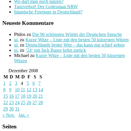
Wo darf man noch tanzen?
Tanzverbot! Der Gottesstaat NRW
Islamische Feiertage in Deutschland?
Neueste Kommentare
Philos
zu
Die 96 schönsten Wörter der Deutschen Sprache
ui.
zu
Kurze Witze – Liste mit den besten 50 kürzesten Witzen
ui.
zu
Deutschlands bester Witz – das kann nur schief gehen
ui.
zu
’24‘ mit Jack Bauer kehrt zurück
Michael
zu
Kurze Witze – Liste mit den besten 50 kürzesten
Witzen
Dezember 2008
M
D
M
D
F
S
S
1
2
3
4
5
6
7
8
9
10
11
12
13
14
15
16
17
18
19
20
21
22
23
24
25
26
27
28
29
30
31
« Nov.
Jan. »
Seiten