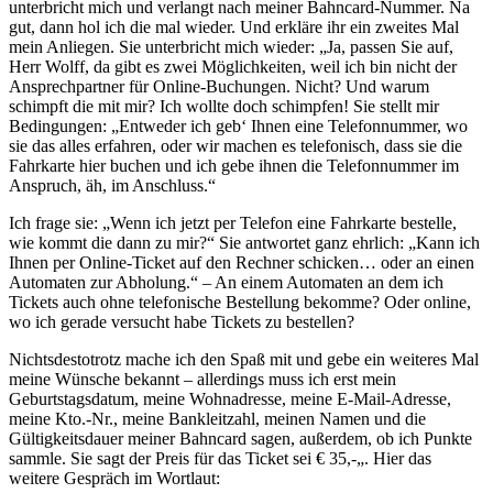
unterbricht mich und verlangt nach meiner Bahncard-Nummer. Na
gut, dann hol ich die mal wieder. Und erkläre ihr ein zweites Mal
mein Anliegen. Sie unterbricht mich wieder: „Ja, passen Sie auf,
Herr Wolff, da gibt es zwei Möglichkeiten, weil ich bin nicht der
Ansprechpartner für Online-Buchungen. Nicht? Und warum
schimpft die mit mir? Ich wollte doch schimpfen! Sie stellt mir
Bedingungen: „Entweder ich geb‘ Ihnen eine Telefonnummer, wo
sie das alles erfahren, oder wir machen es telefonisch, dass sie die
Fahrkarte hier buchen und ich gebe ihnen die Telefonnummer im
Anspruch, äh, im Anschluss.“
Ich frage sie: „Wenn ich jetzt per Telefon eine Fahrkarte bestelle,
wie kommt die dann zu mir?“ Sie antwortet ganz ehrlich: „Kann ich
Ihnen per Online-Ticket auf den Rechner schicken… oder an einen
Automaten zur Abholung.“ – An einem Automaten an dem ich
Tickets auch ohne telefonische Bestellung bekomme? Oder online,
wo ich gerade versucht habe Tickets zu bestellen?
Nichtsdestotrotz mache ich den Spaß mit und gebe ein weiteres Mal
meine Wünsche bekannt – allerdings muss ich erst mein
Geburtstagsdatum, meine Wohnadresse, meine E-Mail-Adresse,
meine Kto.-Nr., meine Bankleitzahl, meinen Namen und die
Gültigkeitsdauer meiner Bahncard sagen, außerdem, ob ich Punkte
sammle. Sie sagt der Preis für das Ticket sei € 35,-„. Hier das
weitere Gespräch im Wortlaut: