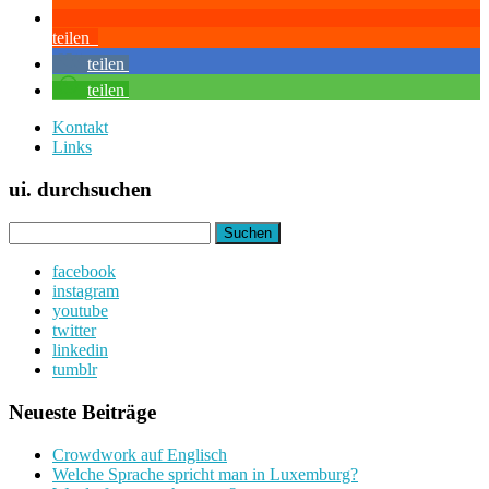
teilen
teilen
teilen
Kontakt
Links
ui. durchsuchen
Suchen
nach:
facebook
instagram
youtube
twitter
linkedin
tumblr
Neueste Beiträge
Crowdwork auf Englisch
Welche Sprache spricht man in Luxemburg?