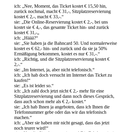
ich: „Nee, Moment, das Ticket kostet € 15,50 hin,
zurück nochmal, macht € 31,-, Sitzplatzreservierung
kostet € 2,-, macht € 33,-.“
sie: „Die Online-Reservierung kostet € 2,-, bei uns
kostet sie € 4,-, das gesamte Ticket hin- und zurück
kostet € 31,-„
ich: „Häää?“
sie: „Sie haben ja die Bahncard 50. Und normalerweise
kostet es € 62,- hin- und zurück und da sie ja 50%
Ermäßigung bekommen, kostet es nur € 31,-.“
ich: „Richtig, und die Sitzplatzreservierung kostet €
2,-.“
sie: „Im Internet, ja, aber nicht telefonisch.“
ich: „Ich hab doch versucht im Internet das Ticket zu
kaufen!“
sie: „Es ist leider so.“
ich: „Ich zahl doch jetzt nicht € 2,- mehr für eine
Sitzplatzreservierung und dann noch dieses Gespräch,
dass auch schon mehr als € 2,- kostet.“
sie: „Ich hab Ihnen ja angeboten, dass ich Ihnen die
Telefonnummer gebe oder das wir das telefonisch
machen.“
ich: „Aber sie haben mir nicht gesagt, dass das jetzt
noch teurer wird!“