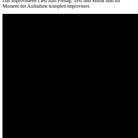
Das improvisierte Lied zum Freitag. Text und Musik sind im
Moment der Aufnahme komplett improvisert.