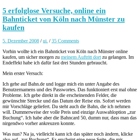
5 erfolglose Versuche, online ein
Bahnticket von Köln nach Münster zu
kaufen
5. Dezember 2008
/
ui.
/
35 Comments
Vorhin wollte ich ein Bahnticket von Köln nach Münster online
kaufen, um sicher morgen zu
meinem Auftritt dort
zu gelangen. Im
Endeffekt habe ich dafür fast drei Stunden gebraucht.
Mein erster Versuch:
Ich gehe auf Bahn.de und logge mich ein unter Angabe des
Benutzernamens und des Passwortes. Das funktioniert erst mal ohne
Probleme. Ich gebe direkt in die erscheinenden Felder, die
gewünschte Strecke und das Datum der Reise ein. Sofort werden
mir Vorschläge geliefert. Da steht auch die Bahn, die ich nehmen
will. Dummerweise der volle Preis und einzige Auswahloption „zur
Buchung“. Ich habe aber die Bahncard 50, dumm nur, dass man das
nirgendwo vorher ankreuzen konnte.
Was nun? Na ja, vielleicht kann ich das später noch ändern, klicke
also auf „zur Buchung“. Es erscheint eine neue Seite, die mir