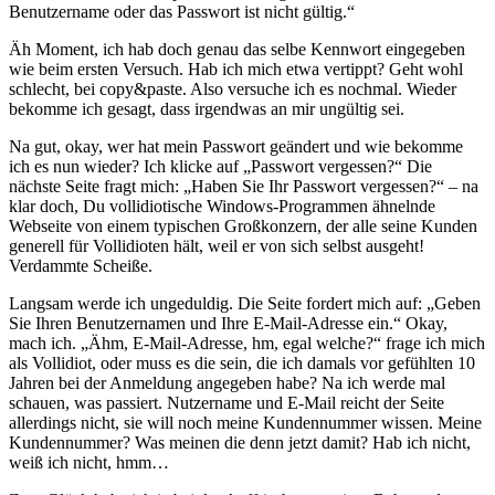
Benutzername oder das Passwort ist nicht gültig.“
Äh Moment, ich hab doch genau das selbe Kennwort eingegeben
wie beim ersten Versuch. Hab ich mich etwa vertippt? Geht wohl
schlecht, bei copy&paste. Also versuche ich es nochmal. Wieder
bekomme ich gesagt, dass irgendwas an mir ungültig sei.
Na gut, okay, wer hat mein Passwort geändert und wie bekomme
ich es nun wieder? Ich klicke auf „Passwort vergessen?“ Die
nächste Seite fragt mich: „Haben Sie Ihr Passwort vergessen?“ – na
klar doch, Du vollidiotische Windows-Programmen ähnelnde
Webseite von einem typischen Großkonzern, der alle seine Kunden
generell für Vollidioten hält, weil er von sich selbst ausgeht!
Verdammte Scheiße.
Langsam werde ich ungeduldig. Die Seite fordert mich auf: „Geben
Sie Ihren Benutzernamen und Ihre E-Mail-Adresse ein.“ Okay,
mach ich. „Ähm, E-Mail-Adresse, hm, egal welche?“ frage ich mich
als Vollidiot, oder muss es die sein, die ich damals vor gefühlten 10
Jahren bei der Anmeldung angegeben habe? Na ich werde mal
schauen, was passiert. Nutzername und E-Mail reicht der Seite
allerdings nicht, sie will noch meine Kundennummer wissen. Meine
Kundennummer? Was meinen die denn jetzt damit? Hab ich nicht,
weiß ich nicht, hmm…