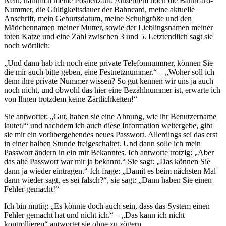
Nein, natürlich meine Postleitzahl. Außerdem noch die Bahncard-
Nummer, die Gültigkeitsdauer der Bahncard, meine aktuelle
Anschrift, mein Geburtsdatum, meine Schuhgröße und den
Mädchennamen meiner Mutter, sowie der Lieblingsnamen meiner
toten Katze und eine Zahl zwischen 3 und 5. Letztendlich sagt sie
noch wörtlich:
„Und dann hab ich noch eine private Telefonnummer, können Sie
die mir auch bitte geben, eine Festnetznummer.“ – „Woher soll ich
denn ihre private Nummer wissen? So gut kennen wir uns ja auch
noch nicht, und obwohl das hier eine Bezahlnummer ist, erwarte ich
von Ihnen trotzdem keine Zärtlichkeiten!“
Sie antwortet: „Gut, haben sie eine Ahnung, wie ihr Benutzername
lautet?“ und nachdem ich auch diese Information weitergebe, gibt
sie mir ein vorübergehendes neues Passwort. Allerdings sei das erst
in einer halben Stunde freigeschaltet. Und dann solle ich mein
Passwort ändern in ein mir Bekanntes. Ich antworte trotzig: „Aber
das alte Passwort war mir ja bekannt.“ Sie sagt: „Das können Sie
dann ja wieder eintragen.“ Ich frage: „Damit es beim nächsten Mal
dann wieder sagt, es sei falsch?“, sie sagt: „Dann haben Sie einen
Fehler gemacht!“
Ich bin mutig: „Es könnte doch auch sein, dass das System einen
Fehler gemacht hat und nicht ich.“ – „Das kann ich nicht
kontrollieren“ antwortet sie ohne zu zögern.