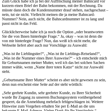
Zum Glück habe ich ja bei der Auffrischung meiner Bahncard vor
kurzem einen Brief der Bahn bekommen, mit der Rechnung. Da
müsste dann doch die Kundennummer drauf stehen, nachgeschaut –
nein, tut sie nicht. Vielleicht meinen die ja meine Bahncard-
Nummer? Nein, auch nicht, die Bahncardnummer ist zu lang und
passt nicht in das Feld.
Glücklicherweise habe ich ja noch die Option „oder beantworten
Sie die von Ihnen hinterlegte Frage.“ Ja, okay – was ist denn die
von mir hinterlegte Frage? Nun, das weiß ich nicht mehr, die
Webseite liefert aber auch nur Vorschläge zu Auswahl:
„Was ist ihr Lieblingstier?“, „Was ist ihr Lieblings-Reiseland?“,
„Was ist die Nummer eines Ihrer Ausweise?“ – ich entscheide mich
für Geburtsnamen meiner Mutter, weil ich das bei solchen Sachen
immer wähle, wenn „Name ihrer toten Katze“ nicht zur Auswahl
steht.
„Geburtsname Ihrer Mutter“ scheint es aber nicht gewesen zu sein,
denn nun erscheint eine Seite auf der steht wörtlich:
„Sehr geehrte Kundin, sehr geehrter Kunde, zu Ihrer Sicherheit
wurde Ihr Zugang zu unserem Buchungssystem vorübergehend
gesperrt, da die Anmeldung mehrfach fehlgeschlagen ist. Weitere
Hinweise zum Vorgehen erhalten Sie per E-Mail an die uns
bekannte E-Mail-Adresse. Vielen Dank für Ihr Verständnis.“