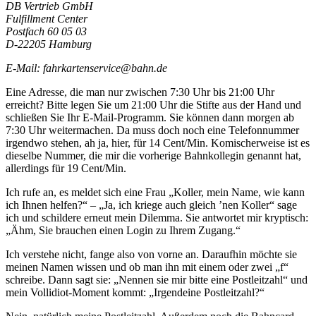
DB Vertrieb GmbH
Fulfillment Center
Postfach 60 05 03
D-22205 Hamburg
E-Mail: fahrkartenservice@bahn.de
Eine Adresse, die man nur zwischen 7:30 Uhr bis 21:00 Uhr
erreicht? Bitte legen Sie um 21:00 Uhr die Stifte aus der Hand und
schließen Sie Ihr E-Mail-Programm. Sie können dann morgen ab
7:30 Uhr weitermachen. Da muss doch noch eine Telefonnummer
irgendwo stehen, ah ja, hier, für 14 Cent/Min. Komischerweise ist es
dieselbe Nummer, die mir die vorherige Bahnkollegin genannt hat,
allerdings für 19 Cent/Min.
Ich rufe an, es meldet sich eine Frau „Koller, mein Name, wie kann
ich Ihnen helfen?“ – „Ja, ich kriege auch gleich ’nen Koller“ sage
ich und schildere erneut mein Dilemma. Sie antwortet mir kryptisch:
„Ähm, Sie brauchen einen Login zu Ihrem Zugang.“
Ich verstehe nicht, fange also von vorne an. Daraufhin möchte sie
meinen Namen wissen und ob man ihn mit einem oder zwei „f“
schreibe. Dann sagt sie: „Nennen sie mir bitte eine Postleitzahl“ und
mein Vollidiot-Moment kommt: „Irgendeine Postleitzahl?“