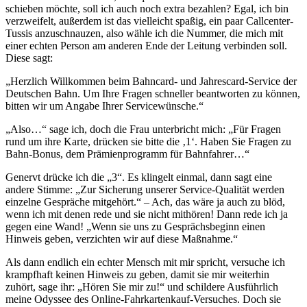
schieben möchte, soll ich auch noch extra bezahlen? Egal, ich bin
verzweifelt, außerdem ist das vielleicht spaßig, ein paar Callcenter-
Tussis anzuschnauzen, also wähle ich die Nummer, die mich mit
einer echten Person am anderen Ende der Leitung verbinden soll.
Diese sagt:
„Herzlich Willkommen beim Bahncard- und Jahrescard-Service der
Deutschen Bahn. Um Ihre Fragen schneller beantworten zu können,
bitten wir um Angabe Ihrer Servicewünsche.“
„Also…“ sage ich, doch die Frau unterbricht mich: „Für Fragen
rund um ihre Karte, drücken sie bitte die ‚1‘. Haben Sie Fragen zu
Bahn-Bonus, dem Prämienprogramm für Bahnfahrer…“
Genervt drücke ich die „3“. Es klingelt einmal, dann sagt eine
andere Stimme: „Zur Sicherung unserer Service-Qualität werden
einzelne Gespräche mitgehört.“ – Ach, das wäre ja auch zu blöd,
wenn ich mit denen rede und sie nicht mithören! Dann rede ich ja
gegen eine Wand! „Wenn sie uns zu Gesprächsbeginn einen
Hinweis geben, verzichten wir auf diese Maßnahme.“
Als dann endlich ein echter Mensch mit mir spricht, versuche ich
krampfhaft keinen Hinweis zu geben, damit sie mir weiterhin
zuhört, sage ihr: „Hören Sie mir zu!“ und schildere Ausführlich
meine Odyssee des Online-Fahrkartenkauf-Versuches. Doch sie