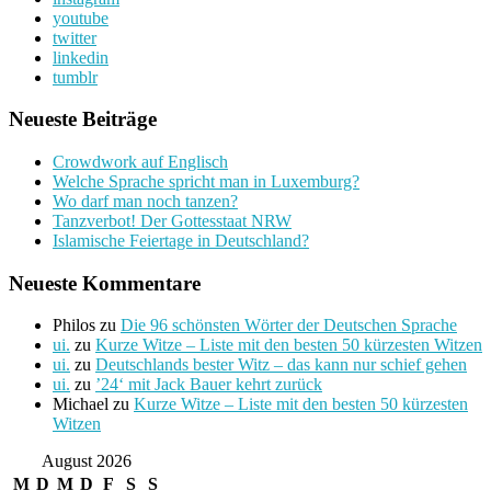
youtube
twitter
linkedin
tumblr
Neueste Beiträge
Crowdwork auf Englisch
Welche Sprache spricht man in Luxemburg?
Wo darf man noch tanzen?
Tanzverbot! Der Gottesstaat NRW
Islamische Feiertage in Deutschland?
Neueste Kommentare
Philos
zu
Die 96 schönsten Wörter der Deutschen Sprache
ui.
zu
Kurze Witze – Liste mit den besten 50 kürzesten Witzen
ui.
zu
Deutschlands bester Witz – das kann nur schief gehen
ui.
zu
’24‘ mit Jack Bauer kehrt zurück
Michael
zu
Kurze Witze – Liste mit den besten 50 kürzesten
Witzen
August 2026
M
D
M
D
F
S
S