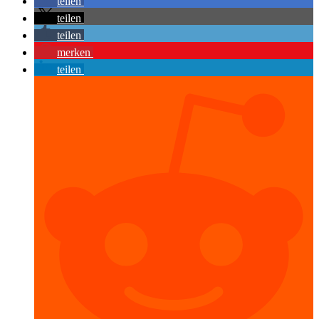
teilen
teilen
teilen
merken
teilen