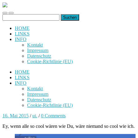
uiuiuiuiuiuiui.de
Toggle
Toggle
Suchen
mobile
search
nach:
menu
field
HOME
LINKS
INFO
Kontakt
Impressum
Datenschutz
Cookie-Richtlinie (EU)
HOME
LINKS
INFO
Kontakt
Impressum
Datenschutz
Cookie-Richtlinie (EU)
16. Mai 2015
/
ui.
/
0 Comments
Ey, wenn alle so cool wären wie Du, wäre niemand so cool wie ich.