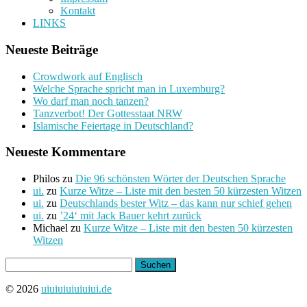
Kontakt
LINKS
Neueste Beiträge
Crowdwork auf Englisch
Welche Sprache spricht man in Luxemburg?
Wo darf man noch tanzen?
Tanzverbot! Der Gottesstaat NRW
Islamische Feiertage in Deutschland?
Neueste Kommentare
Philos
zu
Die 96 schönsten Wörter der Deutschen Sprache
ui.
zu
Kurze Witze – Liste mit den besten 50 kürzesten Witzen
ui.
zu
Deutschlands bester Witz – das kann nur schief gehen
ui.
zu
’24‘ mit Jack Bauer kehrt zurück
Michael
zu
Kurze Witze – Liste mit den besten 50 kürzesten
Witzen
Suchen
nach:
© 2026
uiuiuiuiuiuiui.de