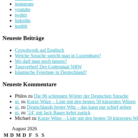
instagram
youtube
twitter
linkedin
tumblr
Neueste Beiträge
Crowdwork auf Englisch
Welche Sprache spricht man in Luxemburg?
Wo darf man noch tanzen?
Tanzverbot! Der Gottesstaat NRW
Islamische Feiertage in Deutschland?
Neueste Kommentare
Philos
zu
Die 96 schönsten Wörter der Deutschen Sprache
ui.
zu
Kurze Witze – Liste mit den besten 50 kürzesten Witzen
ui.
zu
Deutschlands bester Witz – das kann nur schief gehen
ui.
zu
’24‘ mit Jack Bauer kehrt zurück
Michael
zu
Kurze Witze – Liste mit den besten 50 kürzesten W
August 2026
M
D
M
D
F
S
S