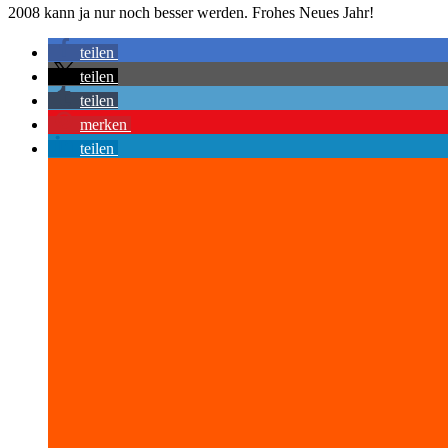
2008 kann ja nur noch besser werden. Frohes Neues Jahr!
teilen
teilen
teilen
merken
teilen