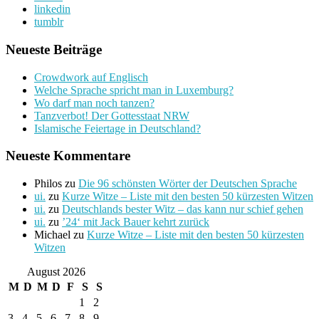
linkedin
tumblr
Neueste Beiträge
Crowdwork auf Englisch
Welche Sprache spricht man in Luxemburg?
Wo darf man noch tanzen?
Tanzverbot! Der Gottesstaat NRW
Islamische Feiertage in Deutschland?
Neueste Kommentare
Philos
zu
Die 96 schönsten Wörter der Deutschen Sprache
ui.
zu
Kurze Witze – Liste mit den besten 50 kürzesten Witzen
ui.
zu
Deutschlands bester Witz – das kann nur schief gehen
ui.
zu
’24‘ mit Jack Bauer kehrt zurück
Michael
zu
Kurze Witze – Liste mit den besten 50 kürzesten
Witzen
August 2026
M
D
M
D
F
S
S
1
2
3
4
5
6
7
8
9