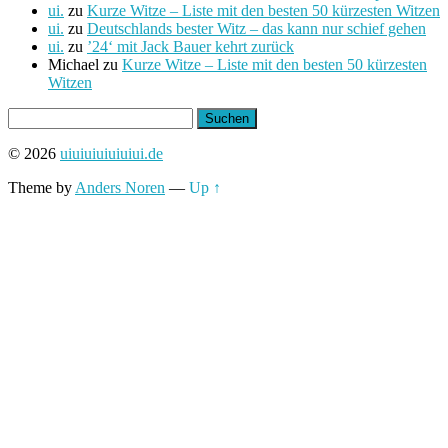
ui.
zu
Kurze Witze – Liste mit den besten 50 kürzesten Witzen
ui.
zu
Deutschlands bester Witz – das kann nur schief gehen
ui.
zu
’24‘ mit Jack Bauer kehrt zurück
Michael
zu
Kurze Witze – Liste mit den besten 50 kürzesten
Witzen
Suchen
nach:
© 2026
uiuiuiuiuiuiui.de
Theme by
Anders Noren
—
Up ↑