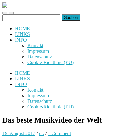
uiuiuiuiuiuiui.de
Toggle
Toggle
Suchen
mobile
search
nach:
menu
field
HOME
LINKS
INFO
Kontakt
Impressum
Datenschutz
Cookie-Richtlinie (EU)
HOME
LINKS
INFO
Kontakt
Impressum
Datenschutz
Cookie-Richtlinie (EU)
Das beste Musikvideo der Welt
19. August 2017
/
ui.
/
1 Comment