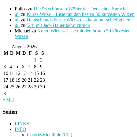
Philos
zu
Die 96 schönsten Wörter der Deutschen Sprache
ui.
zu
Kurze Witze – Liste mit den besten 50 kürzesten Witzen
ui.
zu
Deutschlands bester Witz – das kann nur schief gehen
ui.
zu
’24‘ mit Jack Bauer kehrt zurück
Michael
zu
Kurze Witze – Liste mit den besten 50 kürzesten
Witzen
August 2026
M
D
M
D
F
S
S
1
2
3
4
5
6
7
8
9
10
11
12
13
14
15
16
17
18
19
20
21
22
23
24
25
26
27
28
29
30
31
« Mai
Seiten
LINKS
INFO
Cookie-Richtlinie (EU)