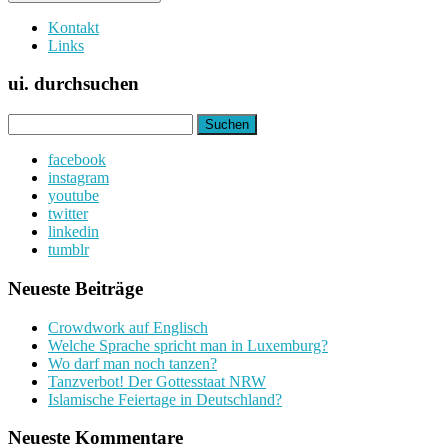
Kontakt
Links
ui. durchsuchen
Suchen
nach:
facebook
instagram
youtube
twitter
linkedin
tumblr
Neueste Beiträge
Crowdwork auf Englisch
Welche Sprache spricht man in Luxemburg?
Wo darf man noch tanzen?
Tanzverbot! Der Gottesstaat NRW
Islamische Feiertage in Deutschland?
Neueste Kommentare