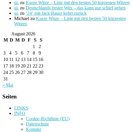
ui.
zu
Kurze Witze – Liste mit den besten 50 kürzesten Witzen
ui.
zu
Deutschlands bester Witz – das kann nur schief gehen
ui.
zu
’24‘ mit Jack Bauer kehrt zurück
Michael
zu
Kurze Witze – Liste mit den besten 50 kürzesten
Witzen
August 2026
M
D
M
D
F
S
S
1
2
3
4
5
6
7
8
9
10
11
12
13
14
15
16
17
18
19
20
21
22
23
24
25
26
27
28
29
30
31
« Mai
Seiten
LINKS
INFO
Cookie-Richtlinie (EU)
Datenschutz
Kontakt