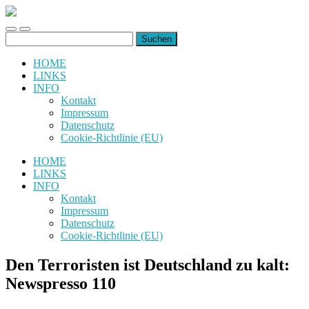
uiuiuiuiuiuiui.de
Toggle
Toggle
Suchen
mobile
search
nach:
menu
field
HOME
LINKS
INFO
Kontakt
Impressum
Datenschutz
Cookie-Richtlinie (EU)
HOME
LINKS
INFO
Kontakt
Impressum
Datenschutz
Cookie-Richtlinie (EU)
Den Terroristen ist Deutschland zu kalt:
Newspresso 110