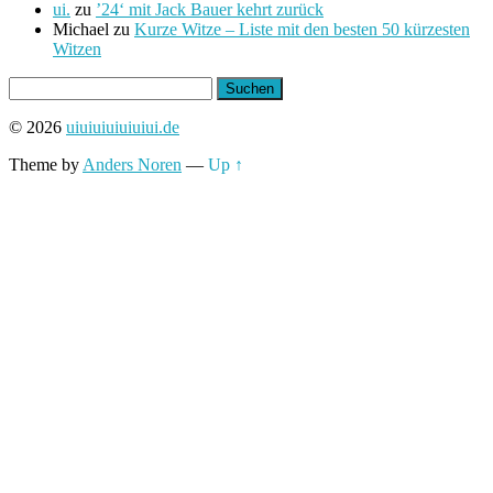
ui.
zu
’24‘ mit Jack Bauer kehrt zurück
Michael
zu
Kurze Witze – Liste mit den besten 50 kürzesten
Witzen
Suchen
nach:
© 2026
uiuiuiuiuiuiui.de
Theme by
Anders Noren
—
Up ↑