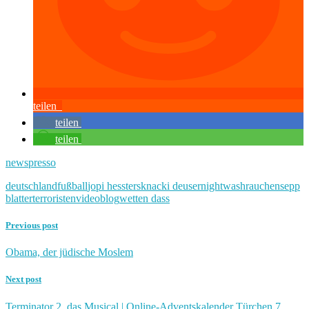
teilen
teilen
teilen
newspresso
deutschland
fußball
jopi hessters
knacki deuser
nightwash
rauchen
sepp
blatter
terroristen
videoblog
wetten dass
Previous post
Obama, der jüdische Moslem
Next post
Terminator 2, das Musical | Online-Adventskalender Türchen 7