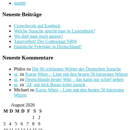
tumblr
Neueste Beiträge
Crowdwork auf Englisch
Welche Sprache spricht man in Luxemburg?
Wo darf man noch tanzen?
Tanzverbot! Der Gottesstaat NRW
Islamische Feiertage in Deutschland?
Neueste Kommentare
Philos
zu
Die 96 schönsten Wörter der Deutschen Sprache
ui.
zu
Kurze Witze – Liste mit den besten 50 kürzesten Witzen
ui.
zu
Deutschlands bester Witz – das kann nur schief gehen
ui.
zu
’24‘ mit Jack Bauer kehrt zurück
Michael
zu
Kurze Witze – Liste mit den besten 50 kürzesten
Witzen
August 2026
M
D
M
D
F
S
S
1
2
3
4
5
6
7
8
9