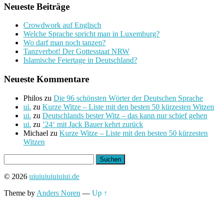
Neueste Beiträge
Crowdwork auf Englisch
Welche Sprache spricht man in Luxemburg?
Wo darf man noch tanzen?
Tanzverbot! Der Gottesstaat NRW
Islamische Feiertage in Deutschland?
Neueste Kommentare
Philos
zu
Die 96 schönsten Wörter der Deutschen Sprache
ui.
zu
Kurze Witze – Liste mit den besten 50 kürzesten Witzen
ui.
zu
Deutschlands bester Witz – das kann nur schief gehen
ui.
zu
’24‘ mit Jack Bauer kehrt zurück
Michael
zu
Kurze Witze – Liste mit den besten 50 kürzesten
Witzen
Suchen
nach:
© 2026
uiuiuiuiuiuiui.de
Theme by
Anders Noren
—
Up ↑