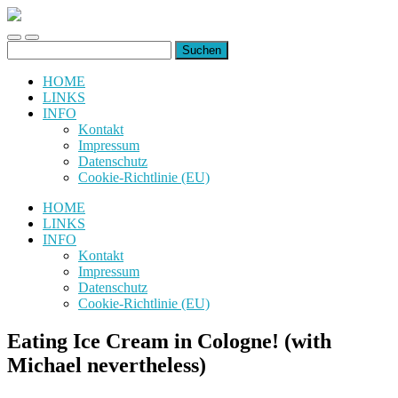
uiuiuiuiuiuiui.de
Toggle
Toggle
Suchen
mobile
search
nach:
menu
field
HOME
LINKS
INFO
Kontakt
Impressum
Datenschutz
Cookie-Richtlinie (EU)
HOME
LINKS
INFO
Kontakt
Impressum
Datenschutz
Cookie-Richtlinie (EU)
Eating Ice Cream in Cologne! (with
Michael nevertheless)