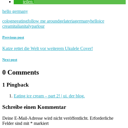
teilen
hello germany
cologne
eating
follow me around
gelateria
germany
hello
ice
cream
italian
italy
parlour
Previous post
Katze rettet die Welt vor weiterem Ukulele Cover!
Next post
0 Comments
1 Pingback
Eating ice cream – part 2! | ui. der blog.
Schreibe einen Kommentar
Deine E-Mail-Adresse wird nicht veröffentlicht.
Erforderliche
Felder sind mit
*
markiert