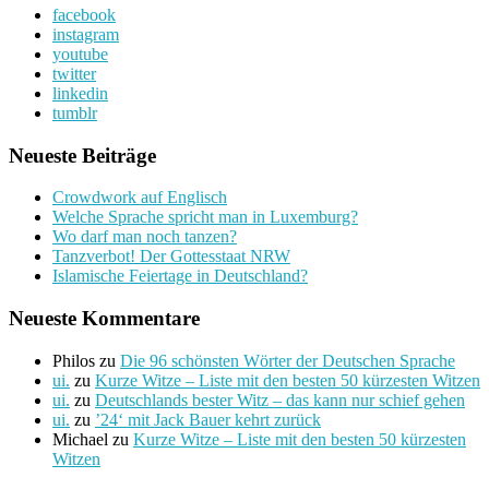
facebook
instagram
youtube
twitter
linkedin
tumblr
Neueste Beiträge
Crowdwork auf Englisch
Welche Sprache spricht man in Luxemburg?
Wo darf man noch tanzen?
Tanzverbot! Der Gottesstaat NRW
Islamische Feiertage in Deutschland?
Neueste Kommentare
Philos
zu
Die 96 schönsten Wörter der Deutschen Sprache
ui.
zu
Kurze Witze – Liste mit den besten 50 kürzesten Witzen
ui.
zu
Deutschlands bester Witz – das kann nur schief gehen
ui.
zu
’24‘ mit Jack Bauer kehrt zurück
Michael
zu
Kurze Witze – Liste mit den besten 50 kürzesten
Witzen