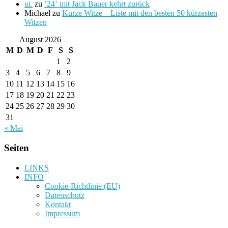
ui.
zu
’24‘ mit Jack Bauer kehrt zurück
Michael
zu
Kurze Witze – Liste mit den besten 50 kürzesten
Witzen
August 2026
M
D
M
D
F
S
S
1
2
3
4
5
6
7
8
9
10
11
12
13
14
15
16
17
18
19
20
21
22
23
24
25
26
27
28
29
30
31
« Mai
Seiten
LINKS
INFO
Cookie-Richtlinie (EU)
Datenschutz
Kontakt
Impressum