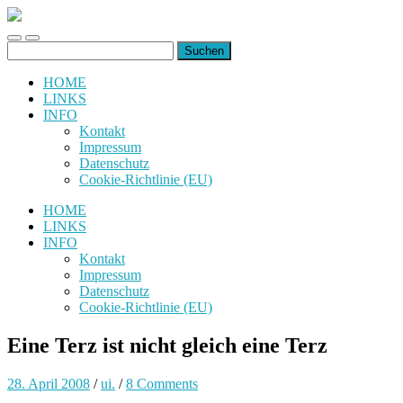
uiuiuiuiuiuiui.de
Toggle
Toggle
Suchen
mobile
search
nach:
menu
field
HOME
LINKS
INFO
Kontakt
Impressum
Datenschutz
Cookie-Richtlinie (EU)
HOME
LINKS
INFO
Kontakt
Impressum
Datenschutz
Cookie-Richtlinie (EU)
Eine Terz ist nicht gleich eine Terz
28. April 2008
/
ui.
/
8 Comments