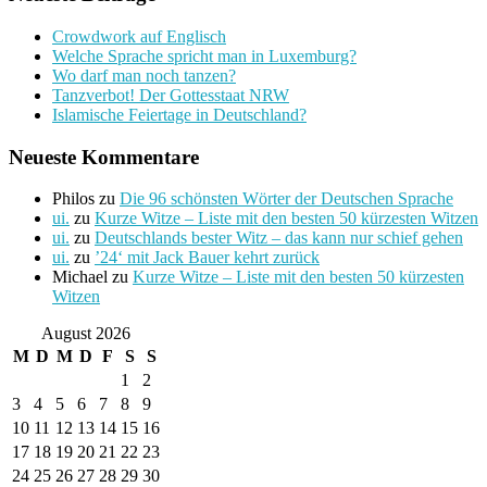
Crowdwork auf Englisch
Welche Sprache spricht man in Luxemburg?
Wo darf man noch tanzen?
Tanzverbot! Der Gottesstaat NRW
Islamische Feiertage in Deutschland?
Neueste Kommentare
Philos
zu
Die 96 schönsten Wörter der Deutschen Sprache
ui.
zu
Kurze Witze – Liste mit den besten 50 kürzesten Witzen
ui.
zu
Deutschlands bester Witz – das kann nur schief gehen
ui.
zu
’24‘ mit Jack Bauer kehrt zurück
Michael
zu
Kurze Witze – Liste mit den besten 50 kürzesten
Witzen
August 2026
M
D
M
D
F
S
S
1
2
3
4
5
6
7
8
9
10
11
12
13
14
15
16
17
18
19
20
21
22
23
24
25
26
27
28
29
30