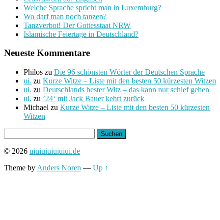
Welche Sprache spricht man in Luxemburg?
Wo darf man noch tanzen?
Tanzverbot! Der Gottesstaat NRW
Islamische Feiertage in Deutschland?
Neueste Kommentare
Philos
zu
Die 96 schönsten Wörter der Deutschen Sprache
ui.
zu
Kurze Witze – Liste mit den besten 50 kürzesten Witzen
ui.
zu
Deutschlands bester Witz – das kann nur schief gehen
ui.
zu
’24‘ mit Jack Bauer kehrt zurück
Michael
zu
Kurze Witze – Liste mit den besten 50 kürzesten
Witzen
Suchen
nach:
© 2026
uiuiuiuiuiuiui.de
Theme by
Anders Noren
—
Up ↑