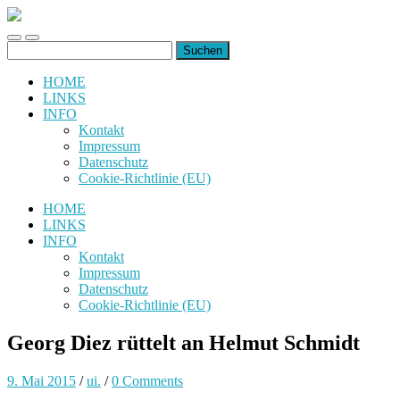
uiuiuiuiuiuiui.de
Toggle
Toggle
Suchen
mobile
search
nach:
menu
field
HOME
LINKS
INFO
Kontakt
Impressum
Datenschutz
Cookie-Richtlinie (EU)
HOME
LINKS
INFO
Kontakt
Impressum
Datenschutz
Cookie-Richtlinie (EU)
Georg Diez rüttelt an Helmut Schmidt
9. Mai 2015
/
ui.
/
0 Comments