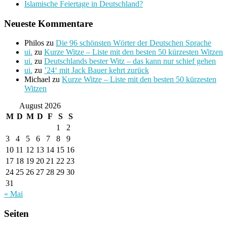
Islamische Feiertage in Deutschland?
Neueste Kommentare
Philos
zu
Die 96 schönsten Wörter der Deutschen Sprache
ui.
zu
Kurze Witze – Liste mit den besten 50 kürzesten Witzen
ui.
zu
Deutschlands bester Witz – das kann nur schief gehen
ui.
zu
’24‘ mit Jack Bauer kehrt zurück
Michael
zu
Kurze Witze – Liste mit den besten 50 kürzesten
Witzen
August 2026
M
D
M
D
F
S
S
1
2
3
4
5
6
7
8
9
10
11
12
13
14
15
16
17
18
19
20
21
22
23
24
25
26
27
28
29
30
31
« Mai
Seiten