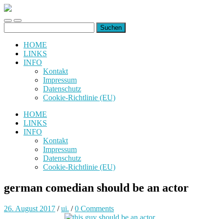
uiuiuiuiuiuiui.de
Toggle
Toggle
Suchen
mobile
search
nach:
menu
field
HOME
LINKS
INFO
Kontakt
Impressum
Datenschutz
Cookie-Richtlinie (EU)
HOME
LINKS
INFO
Kontakt
Impressum
Datenschutz
Cookie-Richtlinie (EU)
german comedian should be an actor
26. August 2017
/
ui.
/
0 Comments