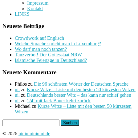
Impressum
Kontakt
LINKS
Neueste Beiträge
Crowdwork auf Englisch
Welche Sprache spricht man in Luxemburg?
Wo darf man noch tanzen?
Tanzverbot! Der Gottesstaat NRW
Islamische Feiertage in Deutschland?
Neueste Kommentare
Philos
zu
Die 96 schönsten Wörter der Deutschen Sprache
ui.
zu
Kurze Witze – Liste mit den besten 50 kürzesten Witzen
ui.
zu
Deutschlands bester Witz – das kann nur schief gehen
ui.
zu
’24‘ mit Jack Bauer kehrt zurück
Michael
zu
Kurze Witze – Liste mit den besten 50 kürzesten
Witzen
Suchen
nach:
© 2026
uiuiuiuiuiuiui.de