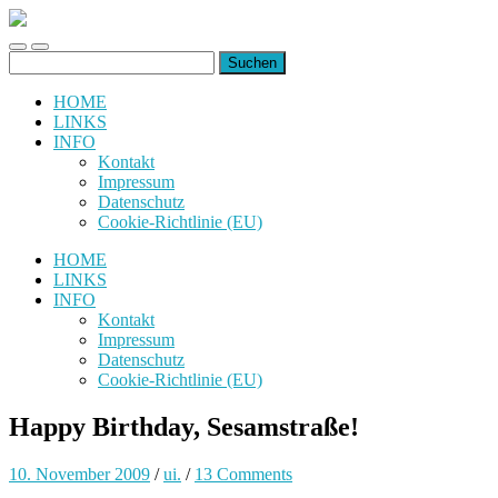
uiuiuiuiuiuiui.de
Toggle
Toggle
Suchen
mobile
search
nach:
menu
field
HOME
LINKS
INFO
Kontakt
Impressum
Datenschutz
Cookie-Richtlinie (EU)
HOME
LINKS
INFO
Kontakt
Impressum
Datenschutz
Cookie-Richtlinie (EU)
Happy Birthday, Sesamstraße!
10. November 2009
/
ui.
/
13 Comments