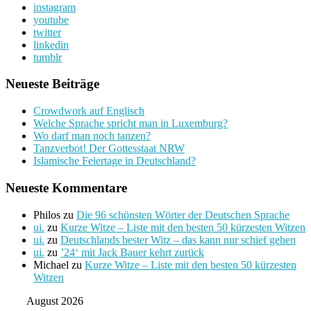
instagram
youtube
twitter
linkedin
tumblr
Neueste Beiträge
Crowdwork auf Englisch
Welche Sprache spricht man in Luxemburg?
Wo darf man noch tanzen?
Tanzverbot! Der Gottesstaat NRW
Islamische Feiertage in Deutschland?
Neueste Kommentare
Philos
zu
Die 96 schönsten Wörter der Deutschen Sprache
ui.
zu
Kurze Witze – Liste mit den besten 50 kürzesten Witzen
ui.
zu
Deutschlands bester Witz – das kann nur schief gehen
ui.
zu
’24‘ mit Jack Bauer kehrt zurück
Michael
zu
Kurze Witze – Liste mit den besten 50 kürzesten
Witzen
August 2026