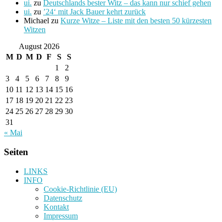
ui.
zu
Deutschlands bester Witz – das kann nur schief gehen
ui.
zu
’24‘ mit Jack Bauer kehrt zurück
Michael
zu
Kurze Witze – Liste mit den besten 50 kürzesten
Witzen
August 2026
M
D
M
D
F
S
S
1
2
3
4
5
6
7
8
9
10
11
12
13
14
15
16
17
18
19
20
21
22
23
24
25
26
27
28
29
30
31
« Mai
Seiten
LINKS
INFO
Cookie-Richtlinie (EU)
Datenschutz
Kontakt
Impressum