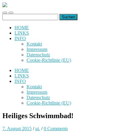
uiuiuiuiuiuiui.de
Toggle
Toggle
Suchen
mobile
search
nach:
menu
field
HOME
LINKS
INFO
Kontakt
Impressum
Datenschutz
Cookie-Richtlinie (EU)
HOME
LINKS
INFO
Kontakt
Impressum
Datenschutz
Cookie-Richtlinie (EU)
Heiliges Schwimmbad!
7. August 2015
/
ui.
/
0 Comments