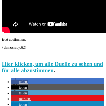
jetzt abstimmen:
{democracy:62}
Hier klicken, um alle Duelle zu sehen und
für alle abzustimmen
.
teilen
teilen
teilen
merken
teilen