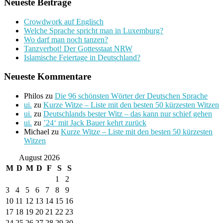
Neueste Beiträge
Crowdwork auf Englisch
Welche Sprache spricht man in Luxemburg?
Wo darf man noch tanzen?
Tanzverbot! Der Gottesstaat NRW
Islamische Feiertage in Deutschland?
Neueste Kommentare
Philos
zu
Die 96 schönsten Wörter der Deutschen Sprache
ui.
zu
Kurze Witze – Liste mit den besten 50 kürzesten Witzen
ui.
zu
Deutschlands bester Witz – das kann nur schief gehen
ui.
zu
’24‘ mit Jack Bauer kehrt zurück
Michael
zu
Kurze Witze – Liste mit den besten 50 kürzesten
Witzen
August 2026
M
D
M
D
F
S
S
1
2
3
4
5
6
7
8
9
10
11
12
13
14
15
16
17
18
19
20
21
22
23
24
25
26
27
28
29
30