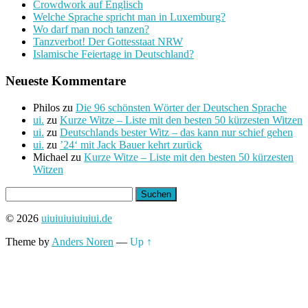
Crowdwork auf Englisch
Welche Sprache spricht man in Luxemburg?
Wo darf man noch tanzen?
Tanzverbot! Der Gottesstaat NRW
Islamische Feiertage in Deutschland?
Neueste Kommentare
Philos
zu
Die 96 schönsten Wörter der Deutschen Sprache
ui.
zu
Kurze Witze – Liste mit den besten 50 kürzesten Witzen
ui.
zu
Deutschlands bester Witz – das kann nur schief gehen
ui.
zu
’24‘ mit Jack Bauer kehrt zurück
Michael
zu
Kurze Witze – Liste mit den besten 50 kürzesten
Witzen
Suchen
nach:
© 2026
uiuiuiuiuiuiui.de
Theme by
Anders Noren
—
Up ↑