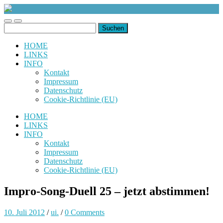
uiuiuiuiuiuiui.de
Toggle
Toggle
Suchen
mobile
search
nach:
menu
field
HOME
LINKS
INFO
Kontakt
Impressum
Datenschutz
Cookie-Richtlinie (EU)
HOME
LINKS
INFO
Kontakt
Impressum
Datenschutz
Cookie-Richtlinie (EU)
Impro-Song-Duell 25 – jetzt abstimmen!
10. Juli 2012
/
ui.
/
0 Comments