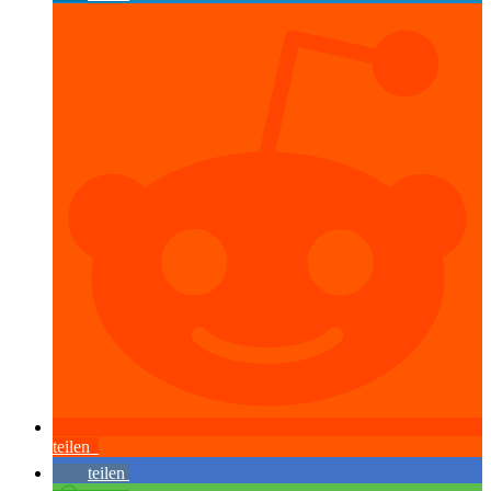
teilen
teilen