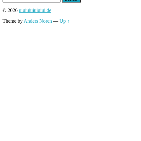
nach:
© 2026
uiuiuiuiuiuiui.de
Theme by
Anders Noren
—
Up ↑