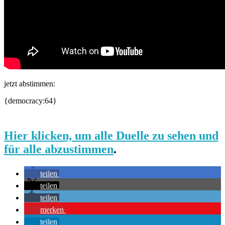
jetzt abstimmen:
{democracy:64}
Hier klicken, um alle Duelle zu sehen und
für alle abzustimmen
.
teilen
teilen
teilen
merken
teilen