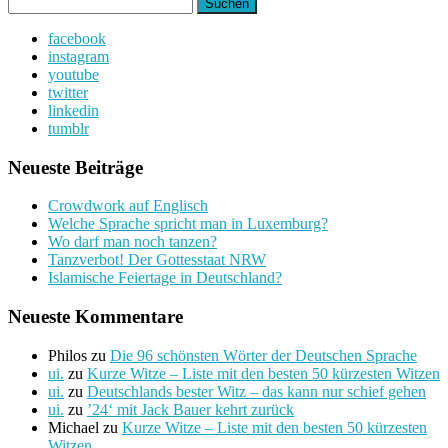
Suchen
nach:
facebook
instagram
youtube
twitter
linkedin
tumblr
Neueste Beiträge
Crowdwork auf Englisch
Welche Sprache spricht man in Luxemburg?
Wo darf man noch tanzen?
Tanzverbot! Der Gottesstaat NRW
Islamische Feiertage in Deutschland?
Neueste Kommentare
Philos
zu
Die 96 schönsten Wörter der Deutschen Sprache
ui.
zu
Kurze Witze – Liste mit den besten 50 kürzesten Witzen
ui.
zu
Deutschlands bester Witz – das kann nur schief gehen
ui.
zu
’24‘ mit Jack Bauer kehrt zurück
Michael
zu
Kurze Witze – Liste mit den besten 50 kürzesten
Witzen