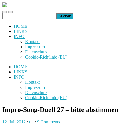
uiuiuiuiuiuiui.de
Toggle
Toggle
Suchen
mobile
search
nach:
menu
field
HOME
LINKS
INFO
Kontakt
Impressum
Datenschutz
Cookie-Richtlinie (EU)
HOME
LINKS
INFO
Kontakt
Impressum
Datenschutz
Cookie-Richtlinie (EU)
Impro-Song-Duell 27 – bitte abstimmen
12. Juli 2012
/
ui.
/
9 Comments