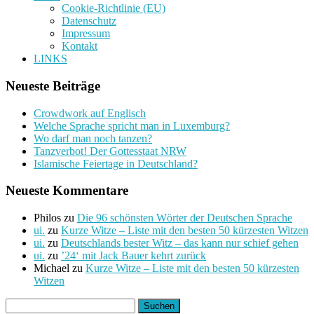
Cookie-Richtlinie (EU)
Datenschutz
Impressum
Kontakt
LINKS
Neueste Beiträge
Crowdwork auf Englisch
Welche Sprache spricht man in Luxemburg?
Wo darf man noch tanzen?
Tanzverbot! Der Gottesstaat NRW
Islamische Feiertage in Deutschland?
Neueste Kommentare
Philos
zu
Die 96 schönsten Wörter der Deutschen Sprache
ui.
zu
Kurze Witze – Liste mit den besten 50 kürzesten Witzen
ui.
zu
Deutschlands bester Witz – das kann nur schief gehen
ui.
zu
’24‘ mit Jack Bauer kehrt zurück
Michael
zu
Kurze Witze – Liste mit den besten 50 kürzesten
Witzen
Suchen