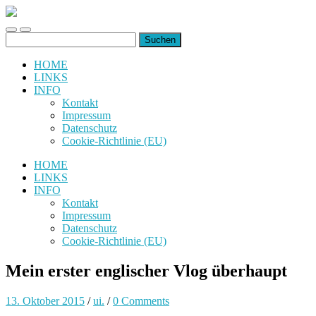
uiuiuiuiuiuiui.de
Toggle
Toggle
Suchen
mobile
search
nach:
menu
field
HOME
LINKS
INFO
Kontakt
Impressum
Datenschutz
Cookie-Richtlinie (EU)
HOME
LINKS
INFO
Kontakt
Impressum
Datenschutz
Cookie-Richtlinie (EU)
Mein erster englischer Vlog überhaupt
13. Oktober 2015
/
ui.
/
0 Comments