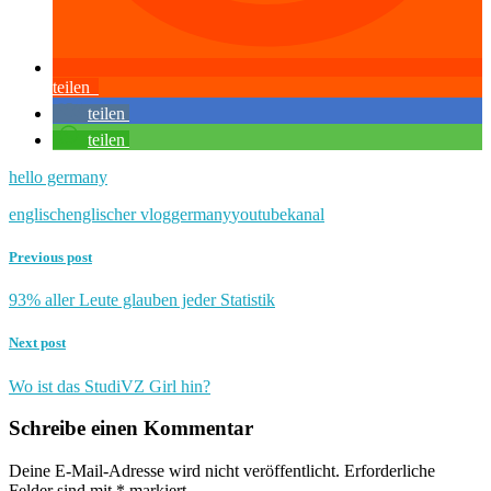
teilen
teilen
teilen
hello germany
englisch
englischer vlog
germany
youtubekanal
Previous post
93% aller Leute glauben jeder Statistik
Next post
Wo ist das StudiVZ Girl hin?
Schreibe einen Kommentar
Deine E-Mail-Adresse wird nicht veröffentlicht.
Erforderliche
Felder sind mit
*
markiert