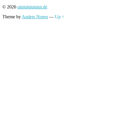
nach:
© 2026
uiuiuiuiuiuiui.de
Theme by
Anders Noren
—
Up ↑