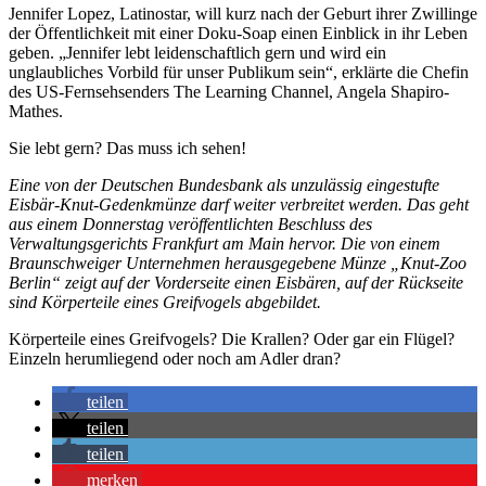
Jennifer Lopez, Latinostar, will kurz nach der Geburt ihrer Zwillinge
der Öffentlichkeit mit einer Doku-Soap einen Einblick in ihr Leben
geben. „Jennifer lebt leidenschaftlich gern und wird ein
unglaubliches Vorbild für unser Publikum sein“, erklärte die Chefin
des US-Fernsehsenders The Learning Channel, Angela Shapiro-
Mathes.
Sie lebt gern? Das muss ich sehen!
Eine von der Deutschen Bundesbank als unzulässig eingestufte
Eisbär-Knut-Gedenkmünze darf weiter verbreitet werden. Das geht
aus einem Donnerstag veröffentlichten Beschluss des
Verwaltungsgerichts Frankfurt am Main hervor. Die von einem
Braunschweiger Unternehmen herausgegebene Münze „Knut-Zoo
Berlin“ zeigt auf der Vorderseite einen Eisbären, auf der Rückseite
sind Körperteile eines Greifvogels abgebildet.
Körperteile eines Greifvogels? Die Krallen? Oder gar ein Flügel?
Einzeln herumliegend oder noch am Adler dran?
teilen
teilen
teilen
merken