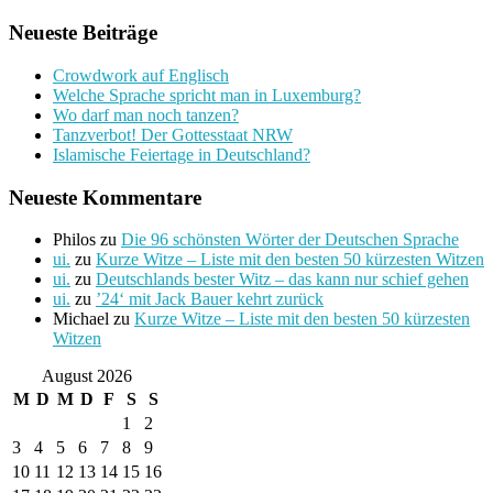
Neueste Beiträge
Crowdwork auf Englisch
Welche Sprache spricht man in Luxemburg?
Wo darf man noch tanzen?
Tanzverbot! Der Gottesstaat NRW
Islamische Feiertage in Deutschland?
Neueste Kommentare
Philos
zu
Die 96 schönsten Wörter der Deutschen Sprache
ui.
zu
Kurze Witze – Liste mit den besten 50 kürzesten Witzen
ui.
zu
Deutschlands bester Witz – das kann nur schief gehen
ui.
zu
’24‘ mit Jack Bauer kehrt zurück
Michael
zu
Kurze Witze – Liste mit den besten 50 kürzesten
Witzen
August 2026
M
D
M
D
F
S
S
1
2
3
4
5
6
7
8
9
10
11
12
13
14
15
16