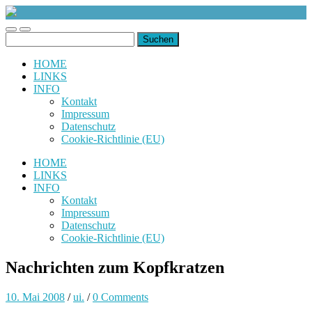
uiuiuiuiuiuiui.de
Toggle
Toggle
Suchen
mobile
search
nach:
menu
field
HOME
LINKS
INFO
Kontakt
Impressum
Datenschutz
Cookie-Richtlinie (EU)
HOME
LINKS
INFO
Kontakt
Impressum
Datenschutz
Cookie-Richtlinie (EU)
Nachrichten zum Kopfkratzen
10. Mai 2008
/
ui.
/
0 Comments