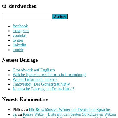
ui. durchsuchen
Suchen
nach:
facebook
instagram
youtube
twitter
linkedin
tumblr
Neueste Beiträge
Crowdwork auf Englisch
Welche Sprache spricht man in Luxemburg?
Wo darf man noch tanzen?
Tanzverbot! Der Gottesstaat NRW
Islamische Feiertage in Deutschland?
Neueste Kommentare
Philos
zu
Die 96 schönsten Wörter der Deutschen Sprache
ui.
zu
Kurze Witze – Liste mit den besten 50 kürzesten Witzen