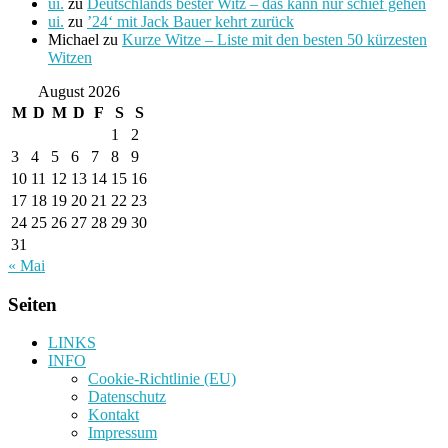
ui.
zu
Deutschlands bester Witz – das kann nur schief gehen
ui.
zu
’24‘ mit Jack Bauer kehrt zurück
Michael
zu
Kurze Witze – Liste mit den besten 50 kürzesten
Witzen
August 2026
M
D
M
D
F
S
S
1
2
3
4
5
6
7
8
9
10
11
12
13
14
15
16
17
18
19
20
21
22
23
24
25
26
27
28
29
30
31
« Mai
Seiten
LINKS
INFO
Cookie-Richtlinie (EU)
Datenschutz
Kontakt
Impressum