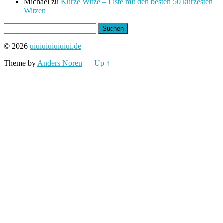
Michael
zu
Kurze Witze – Liste mit den besten 50 kürzesten
Witzen
Suchen
nach:
© 2026
uiuiuiuiuiuiui.de
Theme by
Anders Noren
—
Up ↑