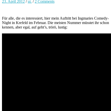
23. April 2012
/
ui.
/
2 Comments
Für alle, die es interessiert, hier mein Auftritt bei Ingmaries Comedy-
Night in Krefeld im Februar. Die meisten Nummer müsstet ihr schon
kennen, aber egal, auf geht’s, trörö, lustig: