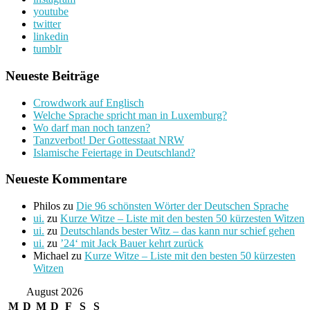
youtube
twitter
linkedin
tumblr
Neueste Beiträge
Crowdwork auf Englisch
Welche Sprache spricht man in Luxemburg?
Wo darf man noch tanzen?
Tanzverbot! Der Gottesstaat NRW
Islamische Feiertage in Deutschland?
Neueste Kommentare
Philos
zu
Die 96 schönsten Wörter der Deutschen Sprache
ui.
zu
Kurze Witze – Liste mit den besten 50 kürzesten Witzen
ui.
zu
Deutschlands bester Witz – das kann nur schief gehen
ui.
zu
’24‘ mit Jack Bauer kehrt zurück
Michael
zu
Kurze Witze – Liste mit den besten 50 kürzesten
Witzen
August 2026
M
D
M
D
F
S
S