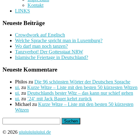
Kontakt
LINKS
Neueste Beiträge
Crowdwork auf Englisch
Welche Sprache spricht man in Luxemburg?
Wo darf man noch tanzen?
Tanzverbot! Der Gottesstaat NRW
Islamische Feiertage in Deutschland?
Neueste Kommentare
Philos
zu
Die 96 schönsten Wörter der Deutschen Sprache
ui.
zu
Kurze Witze – Liste mit den besten 50 kürzesten Witzen
ui.
zu
Deutschlands bester Witz – das kann nur schief gehen
ui.
zu
’24‘ mit Jack Bauer kehrt zurück
Michael
zu
Kurze Witze – Liste mit den besten 50 kürzesten
Witzen
Suchen
nach:
© 2026
uiuiuiuiuiuiui.de