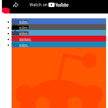
teilen
teilen
teilen
merken
teilen