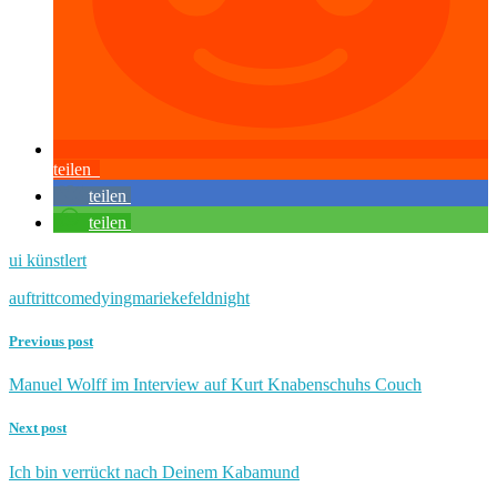
teilen
teilen
teilen
ui künstlert
auftritt
comedy
ingmarie
kefeld
night
Previous post
Manuel Wolff im Interview auf Kurt Knabenschuhs Couch
Next post
Ich bin verrückt nach Deinem Kabamund