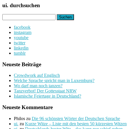
ui. durchsuchen
Suchen
nach:
facebook
instagram
youtube
twitter
linkedin
tumblr
Neueste Beiträge
Crowdwork auf Englisch
Welche Sprache spricht man in Luxemburg?
Wo darf man noch tanzen?
Tanzverbot! Der Gottesstaat NRW
Islamische Feiertage in Deutschland?
Neueste Kommentare
Philos
zu
Die 96 schönsten Wörter der Deutschen Sprache
ui.
zu
Kurze Witze – Liste mit den besten 50 kürzesten Witzen
ui.
zu
Deutschlands bester Witz – das kann nur schief gehen