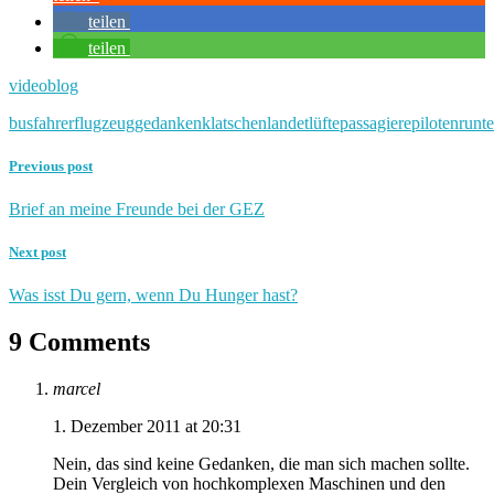
teilen
teilen
videoblog
busfahrer
flugzeug
gedanken
klatschen
landet
lüfte
passagiere
piloten
runte
Previous post
Brief an meine Freunde bei der GEZ
Next post
Was isst Du gern, wenn Du Hunger hast?
9 Comments
marcel
1. Dezember 2011 at 20:31
Nein, das sind keine Gedanken, die man sich machen sollte.
Dein Vergleich von hochkomplexen Maschinen und den