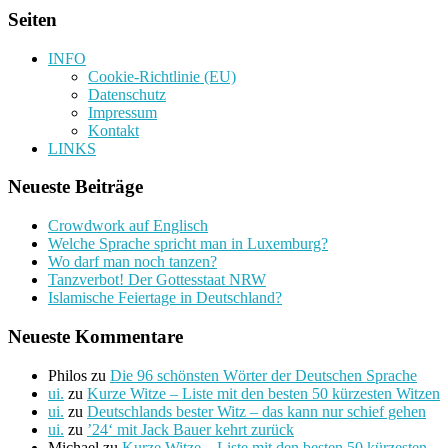
Seiten
INFO
Cookie-Richtlinie (EU)
Datenschutz
Impressum
Kontakt
LINKS
Neueste Beiträge
Crowdwork auf Englisch
Welche Sprache spricht man in Luxemburg?
Wo darf man noch tanzen?
Tanzverbot! Der Gottesstaat NRW
Islamische Feiertage in Deutschland?
Neueste Kommentare
Philos
zu
Die 96 schönsten Wörter der Deutschen Sprache
ui.
zu
Kurze Witze – Liste mit den besten 50 kürzesten Witzen
ui.
zu
Deutschlands bester Witz – das kann nur schief gehen
ui.
zu
’24‘ mit Jack Bauer kehrt zurück
Michael
zu
Kurze Witze – Liste mit den besten 50 kürzesten