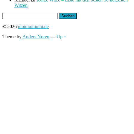
Witzen
Suchen
nach:
© 2026
uiuiuiuiuiuiui.de
Theme by
Anders Noren
—
Up ↑