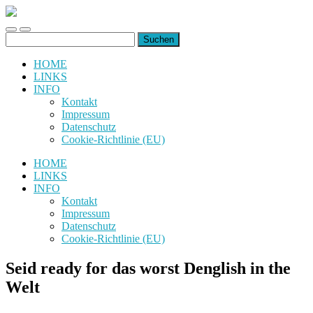
uiuiuiuiuiuiui.de
Toggle
Toggle
Suchen
mobile
search
nach:
menu
field
HOME
LINKS
INFO
Kontakt
Impressum
Datenschutz
Cookie-Richtlinie (EU)
HOME
LINKS
INFO
Kontakt
Impressum
Datenschutz
Cookie-Richtlinie (EU)
Seid ready for das worst Denglish in the
Welt