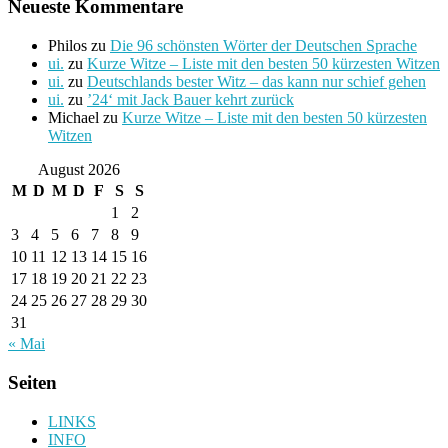
Neueste Kommentare
Philos
zu
Die 96 schönsten Wörter der Deutschen Sprache
ui.
zu
Kurze Witze – Liste mit den besten 50 kürzesten Witzen
ui.
zu
Deutschlands bester Witz – das kann nur schief gehen
ui.
zu
’24‘ mit Jack Bauer kehrt zurück
Michael
zu
Kurze Witze – Liste mit den besten 50 kürzesten
Witzen
August 2026
M
D
M
D
F
S
S
1
2
3
4
5
6
7
8
9
10
11
12
13
14
15
16
17
18
19
20
21
22
23
24
25
26
27
28
29
30
31
« Mai
Seiten
LINKS
INFO