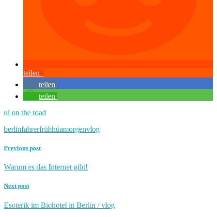
teilen
teilen
teilen
ui on the road
berlin
fahrer
früh
hüa
morgen
vlog
Previous post
Warum es das Internet gibt!
Next post
Esoterik im Biohotel in Berlin / vlog