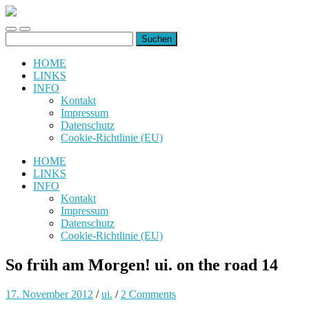
uiuiuiuiuiuiui.de
Toggle
Toggle
Suchen
mobile
search
nach:
menu
field
HOME
LINKS
INFO
Kontakt
Impressum
Datenschutz
Cookie-Richtlinie (EU)
HOME
LINKS
INFO
Kontakt
Impressum
Datenschutz
Cookie-Richtlinie (EU)
So früh am Morgen! ui. on the road 14
17. November 2012
/
ui.
/
2 Comments