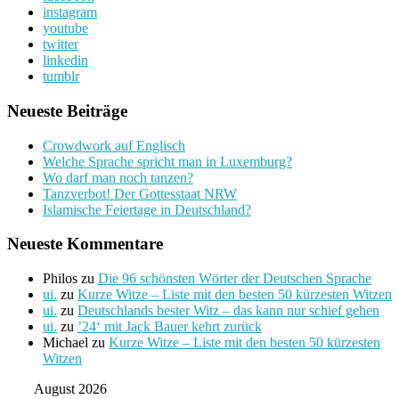
instagram
youtube
twitter
linkedin
tumblr
Neueste Beiträge
Crowdwork auf Englisch
Welche Sprache spricht man in Luxemburg?
Wo darf man noch tanzen?
Tanzverbot! Der Gottesstaat NRW
Islamische Feiertage in Deutschland?
Neueste Kommentare
Philos
zu
Die 96 schönsten Wörter der Deutschen Sprache
ui.
zu
Kurze Witze – Liste mit den besten 50 kürzesten Witzen
ui.
zu
Deutschlands bester Witz – das kann nur schief gehen
ui.
zu
’24‘ mit Jack Bauer kehrt zurück
Michael
zu
Kurze Witze – Liste mit den besten 50 kürzesten
Witzen
August 2026