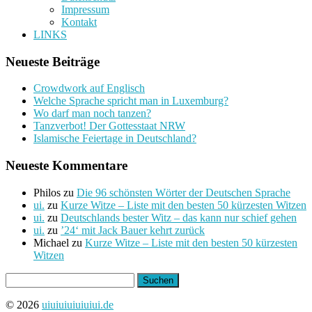
Impressum
Kontakt
LINKS
Neueste Beiträge
Crowdwork auf Englisch
Welche Sprache spricht man in Luxemburg?
Wo darf man noch tanzen?
Tanzverbot! Der Gottesstaat NRW
Islamische Feiertage in Deutschland?
Neueste Kommentare
Philos
zu
Die 96 schönsten Wörter der Deutschen Sprache
ui.
zu
Kurze Witze – Liste mit den besten 50 kürzesten Witzen
ui.
zu
Deutschlands bester Witz – das kann nur schief gehen
ui.
zu
’24‘ mit Jack Bauer kehrt zurück
Michael
zu
Kurze Witze – Liste mit den besten 50 kürzesten
Witzen
Suchen
nach:
© 2026
uiuiuiuiuiuiui.de