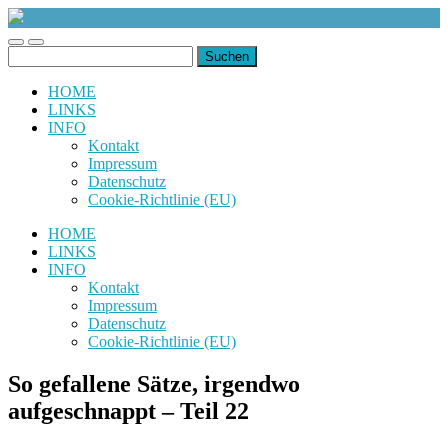
uiuiuiuiuiuiui.de
Toggle
Toggle
Suchen
mobile
search
nach:
menu
field
HOME
LINKS
INFO
Kontakt
Impressum
Datenschutz
Cookie-Richtlinie (EU)
HOME
LINKS
INFO
Kontakt
Impressum
Datenschutz
Cookie-Richtlinie (EU)
So gefallene Sätze, irgendwo
aufgeschnappt – Teil 22