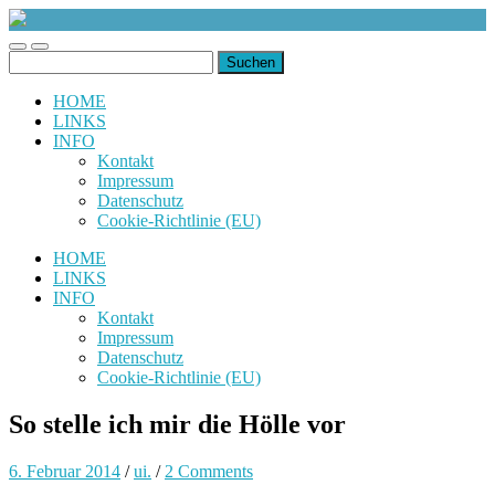
uiuiuiuiuiuiui.de
Toggle
Toggle
Suchen
mobile
search
nach:
menu
field
HOME
LINKS
INFO
Kontakt
Impressum
Datenschutz
Cookie-Richtlinie (EU)
HOME
LINKS
INFO
Kontakt
Impressum
Datenschutz
Cookie-Richtlinie (EU)
So stelle ich mir die Hölle vor
6. Februar 2014
/
ui.
/
2 Comments