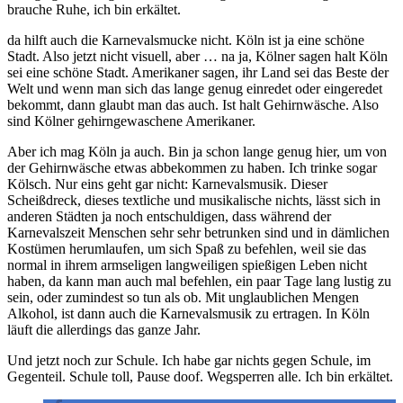
brauche Ruhe, ich bin erkältet.
da hilft auch die Karnevalsmucke nicht. Köln ist ja eine schöne
Stadt. Also jetzt nicht visuell, aber … na ja, Kölner sagen halt Köln
sei eine schöne Stadt. Amerikaner sagen, ihr Land sei das Beste der
Welt und wenn man sich das lange genug einredet oder eingeredet
bekommt, dann glaubt man das auch. Ist halt Gehirnwäsche. Also
sind Kölner gehirngewaschene Amerikaner.
Aber ich mag Köln ja auch. Bin ja schon lange genug hier, um von
der Gehirnwäsche etwas abbekommen zu haben. Ich trinke sogar
Kölsch. Nur eins geht gar nicht: Karnevalsmusik. Dieser
Scheißdreck, dieses textliche und musikalische nichts, lässt sich in
anderen Städten ja noch entschuldigen, dass während der
Karnevalszeit Menschen sehr sehr betrunken sind und in dämlichen
Kostümen herumlaufen, um sich Spaß zu befehlen, weil sie das
normal in ihrem armseligen langweiligen spießigen Leben nicht
haben, da kann man auch mal befehlen, ein paar Tage lang lustig zu
sein, oder zumindest so tun als ob. Mit unglaublichen Mengen
Alkohol, ist dann auch die Karnevalsmusik zu ertragen. In Köln
läuft die allerdings das ganze Jahr.
Und jetzt noch zur Schule. Ich habe gar nichts gegen Schule, im
Gegenteil. Schule toll, Pause doof. Wegsperren alle. Ich bin erkältet.