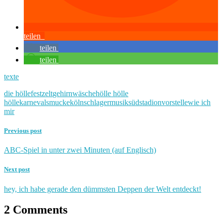
teilen
teilen
teilen
texte
die hölle
festzelt
gehirnwäsche
hölle hölle
hölle
karnevalsmucke
köln
schlagermusik
südstadion
vorstelle
wie ich
mir
Previous post
ABC-Spiel in unter zwei Minuten (auf Englisch)
Next post
hey, ich habe gerade den dümmsten Deppen der Welt entdeckt!
2 Comments