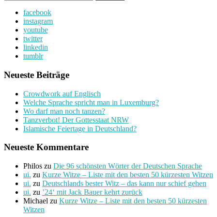
nach:
facebook
instagram
youtube
twitter
linkedin
tumblr
Neueste Beiträge
Crowdwork auf Englisch
Welche Sprache spricht man in Luxemburg?
Wo darf man noch tanzen?
Tanzverbot! Der Gottesstaat NRW
Islamische Feiertage in Deutschland?
Neueste Kommentare
Philos
zu
Die 96 schönsten Wörter der Deutschen Sprache
ui.
zu
Kurze Witze – Liste mit den besten 50 kürzesten Witzen
ui.
zu
Deutschlands bester Witz – das kann nur schief gehen
ui.
zu
’24‘ mit Jack Bauer kehrt zurück
Michael
zu
Kurze Witze – Liste mit den besten 50 kürzesten
Witzen