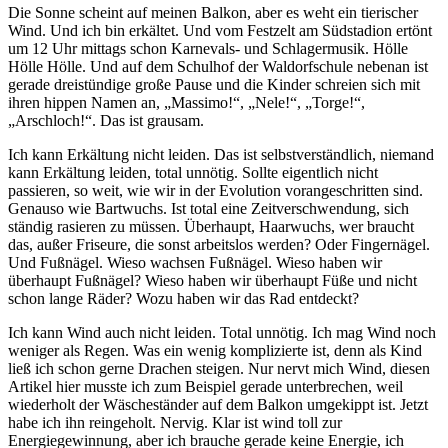
Die Sonne scheint auf meinen Balkon, aber es weht ein tierischer
Wind. Und ich bin erkältet. Und vom Festzelt am Südstadion ertönt
um 12 Uhr mittags schon Karnevals- und Schlagermusik. Hölle
Hölle Hölle. Und auf dem Schulhof der Waldorfschule nebenan ist
gerade dreistündige große Pause und die Kinder schreien sich mit
ihren hippen Namen an, „Massimo!“, „Nele!“, „Torge!“,
„Arschloch!“. Das ist grausam.
Ich kann Erkältung nicht leiden. Das ist selbstverständlich, niemand
kann Erkältung leiden, total unnötig. Sollte eigentlich nicht
passieren, so weit, wie wir in der Evolution vorangeschritten sind.
Genauso wie Bartwuchs. Ist total eine Zeitverschwendung, sich
ständig rasieren zu müssen. Überhaupt, Haarwuchs, wer braucht
das, außer Friseure, die sonst arbeitslos werden? Oder Fingernägel.
Und Fußnägel. Wieso wachsen Fußnägel. Wieso haben wir
überhaupt Fußnägel? Wieso haben wir überhaupt Füße und nicht
schon lange Räder? Wozu haben wir das Rad entdeckt?
Ich kann Wind auch nicht leiden. Total unnötig. Ich mag Wind noch
weniger als Regen. Was ein wenig komplizierte ist, denn als Kind
ließ ich schon gerne Drachen steigen. Nur nervt mich Wind, diesen
Artikel hier musste ich zum Beispiel gerade unterbrechen, weil
wiederholt der Wäscheständer auf dem Balkon umgekippt ist. Jetzt
habe ich ihn reingeholt. Nervig. Klar ist wind toll zur
Energiegewinnung, aber ich brauche gerade keine Energie, ich