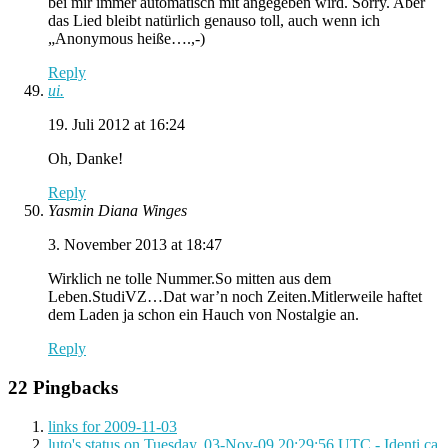
bei mir immer automatisch mit angegeben wird. Sorry. Aber
das Lied bleibt natürlich genauso toll, auch wenn ich
„Anonymous heiße….,-)
Reply
ui.
19. Juli 2012 at 16:24
Oh, Danke!
Reply
Yasmin Diana Winges
3. November 2013 at 18:47
Wirklich ne tolle Nummer.So mitten aus dem
Leben.StudiVZ…Dat war’n noch Zeiten.Mitlerweile haftet
dem Laden ja schon ein Hauch von Nostalgie an.
Reply
22 Pingbacks
links for 2009-11-03
luto's status on Tuesday, 03-Nov-09 20:29:56 UTC - Identi.ca