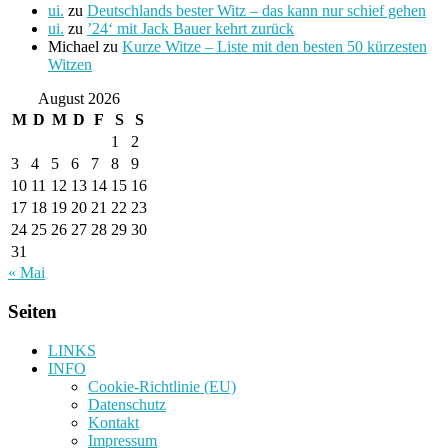
ui.
zu
Deutschlands bester Witz – das kann nur schief gehen
ui.
zu
’24‘ mit Jack Bauer kehrt zurück
Michael
zu
Kurze Witze – Liste mit den besten 50 kürzesten
Witzen
August 2026
M
D
M
D
F
S
S
1
2
3
4
5
6
7
8
9
10
11
12
13
14
15
16
17
18
19
20
21
22
23
24
25
26
27
28
29
30
31
« Mai
Seiten
LINKS
INFO
Cookie-Richtlinie (EU)
Datenschutz
Kontakt
Impressum