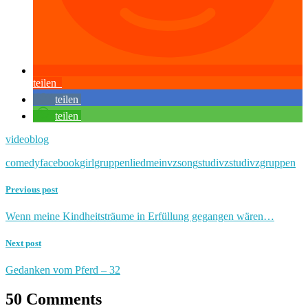
teilen
teilen
teilen
videoblog
comedy
facebook
girl
gruppen
lied
meinvz
song
studivz
studivzgruppen
Previous post
Wenn meine Kindheitsträume in Erfüllung gegangen wären…
Next post
Gedanken vom Pferd – 32
50 Comments