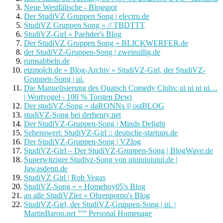
Neue Westfälische - Blogspot
Der StudiVZ Gruppen Song | electru.de
StudiVZ Gruppen Song « // TBDTTT
StudiVZ-Girl « Paehder's Blog
Der StudiVZ Gruppen Song « BLICKWERFER.de
der StudiVZ-Gruppen-Song | zweinullig.de
rumsabbeln.de
etzmolch.de » Blog-Archiv » StudiVZ-Girl, der StudiVZ-
Gruppen-Song | ui.
Die Manuelisierung des Quatsch Comedy Clubs: ui ui ui ui…
| Wortvogel - 100 % Torsten Dewi
Der studiVZ-Song « daRONNs ||| ostBLOG
studiVZ-Song bei derhenry.net
Der StudiVZ-Gruppen-Song | Minds Delight
Sehenswert: StudiVZ-Girl :: deutsche-startups.de
Der StudiVZ-Gruppen-Song | VZlog
StudiVZ-Girl – Der StudiVZ-Gruppen-Song | BlogWave.de
Superwitziger Studivz-Song von uiuiuiuiuiui.de |
Jawasdenn.de
StudiVZ Girl | Rob Vegas
StudiVZ-Song » » Homeboy05's Blog
an alle StudiVZler « Ohrenporno's Blog
StudiVZ-Girl, der StudiVZ-Gruppen-Song | ui. |
MartinBaron.net °°° Personal Homepage