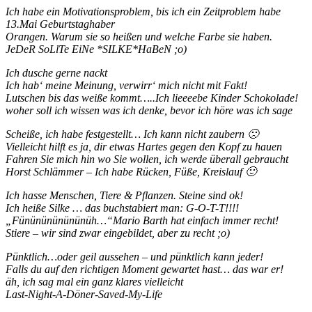
Ich habe ein Motivationsproblem, bis ich ein Zeitproblem habe
13.Mai Geburtstaghaber
Orangen. Warum sie so heißen und welche Farbe sie haben.
JeDeR SoLlTe EiNe *SILKE*HaBeN ;o)
Ich dusche gerne nackt
Ich hab‘ meine Meinung, verwirr‘ mich nicht mit Fakt!
Lutschen bis das weiße kommt…..Ich lieeeebe Kinder Schokolade!
woher soll ich wissen was ich denke, bevor ich höre was ich sage
Scheiße, ich habe festgestellt… Ich kann nicht zaubern 🙁
Vielleicht hilft es ja, dir etwas Hartes gegen den Kopf zu hauen
Fahren Sie mich hin wo Sie wollen, ich werde überall gebraucht
Horst Schlämmer – Ich habe Rücken, Füße, Kreislauf 🙂
Ich hasse Menschen, Tiere & Pflanzen. Steine sind ok!
Ich heiße Silke … das buchstabiert man: G-O-T-T!!!!
„Fününününününüh…“Mario Barth hat einfach immer recht!
Stiere – wir sind zwar eingebildet, aber zu recht ;o)
Pünktlich…oder geil aussehen – und pünktlich kann jeder!
Falls du auf den richtigen Moment gewartet hast… das war er!
äh, ich sag mal ein ganz klares vielleicht
Last-Night-A-Döner-Saved-My-Life