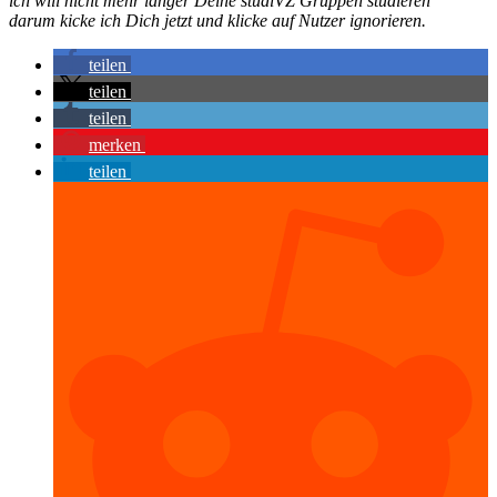
ich will nicht mehr länger Deine studiVZ Gruppen studieren
darum kicke ich Dich jetzt und klicke auf Nutzer ignorieren.
teilen
teilen
teilen
merken
teilen