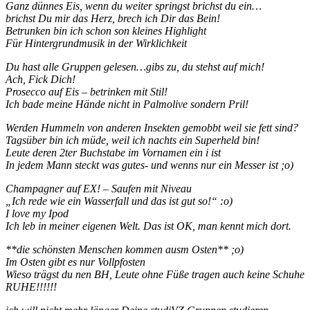
Ganz dünnes Eis, wenn du weiter springst brichst du ein…
brichst Du mir das Herz, brech ich Dir das Bein!
Betrunken bin ich schon son kleines Highlight
Für Hintergrundmusik in der Wirklichkeit
Du hast alle Gruppen gelesen…gibs zu, du stehst auf mich!
Ach, Fick Dich!
Prosecco auf Eis – betrinken mit Stil!
Ich bade meine Hände nicht in Palmolive sondern Pril!
Werden Hummeln von anderen Insekten gemobbt weil sie fett sind?
Tagsüber bin ich müde, weil ich nachts ein Superheld bin!
Leute deren 2ter Buchstabe im Vornamen ein i ist
In jedem Mann steckt was gutes- und wenns nur ein Messer ist ;o)
Champagner auf EX! – Saufen mit Niveau
„Ich rede wie ein Wasserfall und das ist gut so!“ :o)
I love my Ipod
Ich leb in meiner eigenen Welt. Das ist OK, man kennt mich dort.
**die schönsten Menschen kommen ausm Osten** ;o)
Im Osten gibt es nur Vollpfosten
Wieso trägst du nen BH, Leute ohne Füße tragen auch keine Schuhe
RUHE!!!!!!