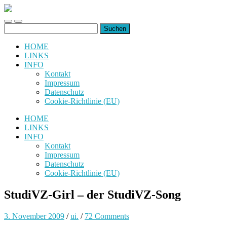
uiuiuiuiuiuiui.de
Toggle
Toggle
Suchen
mobile
search
nach:
menu
field
HOME
LINKS
INFO
Kontakt
Impressum
Datenschutz
Cookie-Richtlinie (EU)
HOME
LINKS
INFO
Kontakt
Impressum
Datenschutz
Cookie-Richtlinie (EU)
StudiVZ-Girl – der StudiVZ-Song
3. November 2009
/
ui.
/
72 Comments