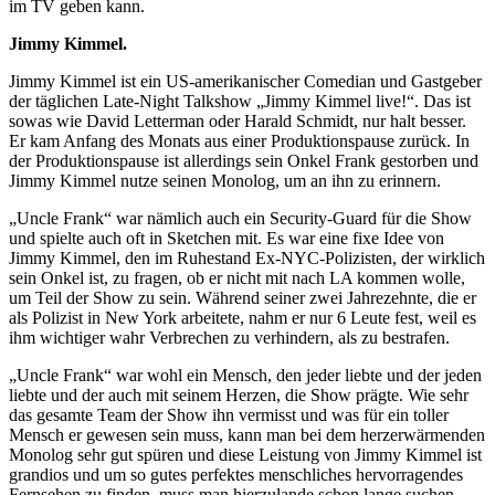
im TV geben kann.
Jimmy Kimmel.
Jimmy Kimmel ist ein US-amerikanischer Comedian und Gastgeber
der täglichen Late-Night Talkshow „Jimmy Kimmel live!“. Das ist
sowas wie David Letterman oder Harald Schmidt, nur halt besser.
Er kam Anfang des Monats aus einer Produktionspause zurück. In
der Produktionspause ist allerdings sein Onkel Frank gestorben und
Jimmy Kimmel nutze seinen Monolog, um an ihn zu erinnern.
„Uncle Frank“ war nämlich auch ein Security-Guard für die Show
und spielte auch oft in Sketchen mit. Es war eine fixe Idee von
Jimmy Kimmel, den im Ruhestand Ex-NYC-Polizisten, der wirklich
sein Onkel ist, zu fragen, ob er nicht mit nach LA kommen wolle,
um Teil der Show zu sein. Während seiner zwei Jahrezehnte, die er
als Polizist in New York arbeitete, nahm er nur 6 Leute fest, weil es
ihm wichtiger wahr Verbrechen zu verhindern, als zu bestrafen.
„Uncle Frank“ war wohl ein Mensch, den jeder liebte und der jeden
liebte und der auch mit seinem Herzen, die Show prägte. Wie sehr
das gesamte Team der Show ihn vermisst und was für ein toller
Mensch er gewesen sein muss, kann man bei dem herzerwärmenden
Monolog sehr gut spüren und diese Leistung von Jimmy Kimmel ist
grandios und um so gutes perfektes menschliches hervorragendes
Fernsehen zu finden, muss man hierzulande schon lange suchen.