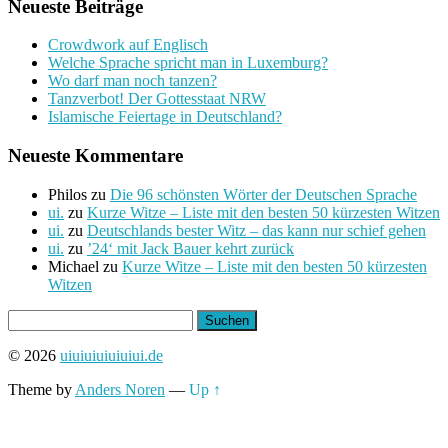
Neueste Beiträge
Crowdwork auf Englisch
Welche Sprache spricht man in Luxemburg?
Wo darf man noch tanzen?
Tanzverbot! Der Gottesstaat NRW
Islamische Feiertage in Deutschland?
Neueste Kommentare
Philos
zu
Die 96 schönsten Wörter der Deutschen Sprache
ui.
zu
Kurze Witze – Liste mit den besten 50 kürzesten Witzen
ui.
zu
Deutschlands bester Witz – das kann nur schief gehen
ui.
zu
’24‘ mit Jack Bauer kehrt zurück
Michael
zu
Kurze Witze – Liste mit den besten 50 kürzesten
Witzen
Suchen
nach:
© 2026
uiuiuiuiuiuiui.de
Theme by
Anders Noren
—
Up ↑