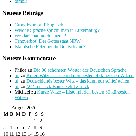
tumblr
Neueste Beiträge
Crowdwork auf Englisch
Welche Sprache spricht man in Luxemburg?
Wo darf man noch tanzen?
Tanzverbot! Der Gottesstaat NRW
Islamische Feiertage in Deutschland?
Neueste Kommentare
Philos
zu
Die 96 schönsten Wörter der Deutschen Sprache
ui.
zu
Kurze Witze – Liste mit den besten 50 kürzesten Witzen
ui.
zu
Deutschlands bester Witz – das kann nur schief gehen
ui.
zu
’24‘ mit Jack Bauer kehrt zurück
Michael
zu
Kurze Witze – Liste mit den besten 50 kürzesten
Witzen
August 2026
M
D
M
D
F
S
S
1
2
3
4
5
6
7
8
9
10
11
12
13
14
15
16