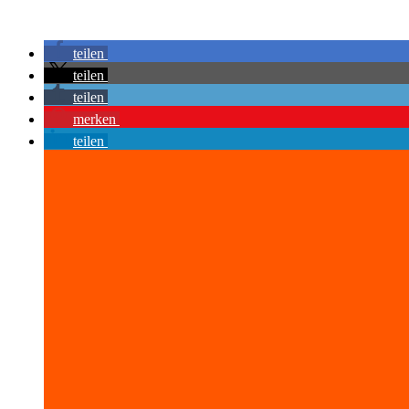
teilen
teilen
teilen
merken
teilen