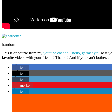
[random]
This is of course from my
youtube channel „hello, germany!“
, so if 
favorite videos with your friends! Thanks! And if you can’t bother, at
teilen
teilen
teilen
merken
teilen