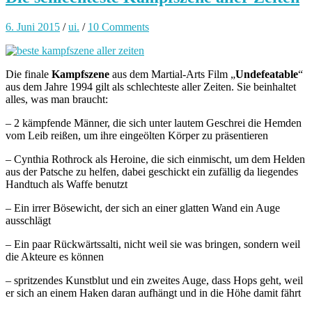
6. Juni 2015
/
ui.
/
10 Comments
Die finale
Kampfszene
aus dem Martial-Arts Film „
Undefeatable
“
aus dem Jahre 1994 gilt als schlechteste aller Zeiten. Sie beinhaltet
alles, was man braucht:
– 2 kämpfende Männer, die sich unter lautem Geschrei die Hemden
vom Leib reißen, um ihre eingeölten Körper zu präsentieren
– Cynthia Rothrock als Heroine, die sich einmischt, um dem Helden
aus der Patsche zu helfen, dabei geschickt ein zufällig da liegendes
Handtuch als Waffe benutzt
– Ein irrer Bösewicht, der sich an einer glatten Wand ein Auge
ausschlägt
– Ein paar Rückwärtssalti, nicht weil sie was bringen, sondern weil
die Akteure es können
– spritzendes Kunstblut und ein zweites Auge, dass Hops geht, weil
er sich an einem Haken daran aufhängt und in die Höhe damit fährt