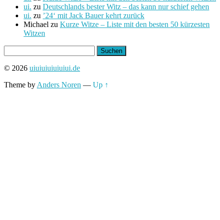
ui.
zu
Deutschlands bester Witz – das kann nur schief gehen
ui.
zu
’24‘ mit Jack Bauer kehrt zurück
Michael
zu
Kurze Witze – Liste mit den besten 50 kürzesten
Witzen
Suchen
nach:
© 2026
uiuiuiuiuiuiui.de
Theme by
Anders Noren
—
Up ↑