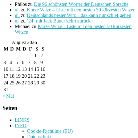
Philos
zu
Die 96 schönsten Wörter der Deutschen Sprache
ui.
zu
Kurze Witze – Liste mit den besten 50 kürzesten Witzen
ui.
zu
Deutschlands bester Witz – das kann nur schief gehen
ui.
zu
’24‘ mit Jack Bauer kehrt zurück
Michael
zu
Kurze Witze – Liste mit den besten 50 kürzesten
Witzen
August 2026
M
D
M
D
F
S
S
1
2
3
4
5
6
7
8
9
10
11
12
13
14
15
16
17
18
19
20
21
22
23
24
25
26
27
28
29
30
31
« Mai
Seiten
LINKS
INFO
Cookie-Richtlinie (EU)
Datenschutz