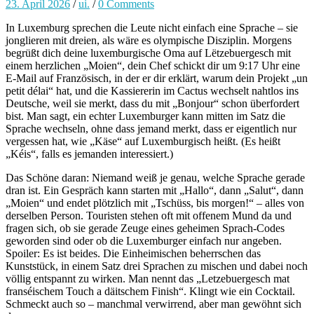
23. April 2026
/
ui.
/
0 Comments
In Luxemburg sprechen die Leute nicht einfach eine Sprache – sie
jonglieren mit dreien, als wäre es olympische Disziplin. Morgens
begrüßt dich deine luxemburgische Oma auf Lëtzebuergesch mit
einem herzlichen „Moien“, dein Chef schickt dir um 9:17 Uhr eine
E-Mail auf Französisch, in der er dir erklärt, warum dein Projekt „un
petit délai“ hat, und die Kassiererin im Cactus wechselt nahtlos ins
Deutsche, weil sie merkt, dass du mit „Bonjour“ schon überfordert
bist. Man sagt, ein echter Luxemburger kann mitten im Satz die
Sprache wechseln, ohne dass jemand merkt, dass er eigentlich nur
vergessen hat, wie „Käse“ auf Luxemburgisch heißt. (Es heißt
„Kéis“, falls es jemanden interessiert.)
Das Schöne daran: Niemand weiß je genau, welche Sprache gerade
dran ist. Ein Gespräch kann starten mit „Hallo“, dann „Salut“, dann
„Moien“ und endet plötzlich mit „Tschüss, bis morgen!“ – alles von
derselben Person. Touristen stehen oft mit offenem Mund da und
fragen sich, ob sie gerade Zeuge eines geheimen Sprach-Codes
geworden sind oder ob die Luxemburger einfach nur angeben.
Spoiler: Es ist beides. Die Einheimischen beherrschen das
Kunststück, in einem Satz drei Sprachen zu mischen und dabei noch
völlig entspannt zu wirken. Man nennt das „Letzebuergesch mat
franséischem Touch a däitschem Finish“. Klingt wie ein Cocktail.
Schmeckt auch so – manchmal verwirrend, aber man gewöhnt sich