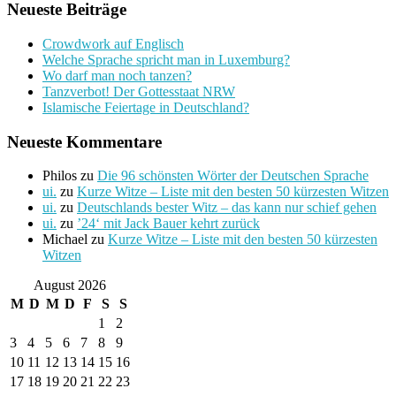
Neueste Beiträge
Crowdwork auf Englisch
Welche Sprache spricht man in Luxemburg?
Wo darf man noch tanzen?
Tanzverbot! Der Gottesstaat NRW
Islamische Feiertage in Deutschland?
Neueste Kommentare
Philos
zu
Die 96 schönsten Wörter der Deutschen Sprache
ui.
zu
Kurze Witze – Liste mit den besten 50 kürzesten Witzen
ui.
zu
Deutschlands bester Witz – das kann nur schief gehen
ui.
zu
’24‘ mit Jack Bauer kehrt zurück
Michael
zu
Kurze Witze – Liste mit den besten 50 kürzesten
Witzen
August 2026
M
D
M
D
F
S
S
1
2
3
4
5
6
7
8
9
10
11
12
13
14
15
16
17
18
19
20
21
22
23