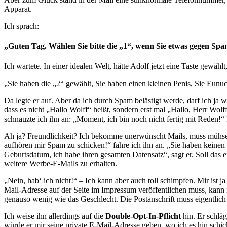
Apparat.
Ich sprach:
„Guten Tag. Wählen Sie bitte die „1“, wenn Sie etwas gegen Spa
Ich wartete. In einer idealen Welt, hätte Adolf jetzt eine Taste gewählt,
„Sie haben die „2“ gewählt, Sie haben einen kleinen Penis, Sie Eunu
Da legte er auf. Aber da ich durch Spam belästigt werde, darf ich ja 
dass es nicht „Hallo Wolff“ heißt, sondern erst mal „Hallo, Herr Wolff
schnauzte ich ihn an: „Moment, ich bin noch nicht fertig mit Reden!“ 
Ah ja? Freundlichkeit? Ich bekomme unerwünscht Mails, muss mühseli
aufhören mir Spam zu schicken!“ fahre ich ihn an. „Sie haben keinen
Geburtsdatum, ich habe ihren gesamten Datensatz“, sagt er. Soll das 
weitere Werbe-E-Mails zu erhalten.
„Nein, hab‘ ich nicht!“ – Ich kann aber auch toll schimpfen. Mir ist 
Mail-Adresse auf der Seite im Impressum veröffentlichen muss, kann n
genauso wenig wie das Geschlecht. Die Postanschrift muss eigentlich 
Ich weise ihn allerdings auf die
Double-Opt-In-Pflicht
hin. Er schlä
würde er mir seine private E-Mail-Adresse geben, wo ich es hin schicke