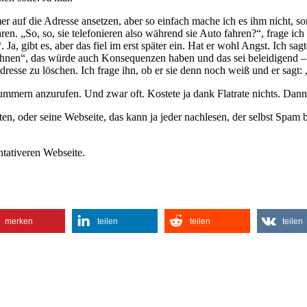
r auf die Adresse ansetzen, aber so einfach mache ich es ihm nicht, s
hren. „So, so, sie telefonieren also während sie Auto fahren?“, frage ic
. Ja, gibt es, aber das fiel im erst später ein. Hat er wohl Angst. Ich 
Ihnen“, das würde auch Konsequenzen haben und das sei beleidigend –
e Adresse zu löschen. Ich frage ihn, ob er sie denn noch weiß und er sag
mmern anzurufen. Und zwar oft. Kostete ja dank Flatrate nichts. Dann ü
ten, oder seine Webseite, das kann ja jeder nachlesen, der selbst Spam
ntativeren Webseite.
merken
teilen
teilen
teilen