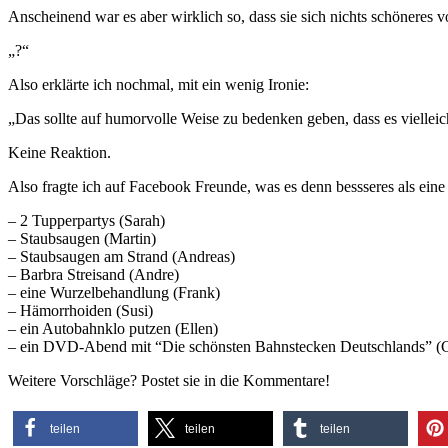
Anscheinend war es aber wirklich so, dass sie sich nichts schöneres v
„?“
Also erklärte ich nochmal, mit ein wenig Ironie:
„Das sollte auf humorvolle Weise zu bedenken geben, dass es vielleicht
Keine Reaktion.
Also fragte ich auf Facebook Freunde, was es denn bessseres als ein
– 2 Tupperpartys (Sarah)
– Staubsaugen (Martin)
– Staubsaugen am Strand (Andreas)
– Barbra Streisand (Andre)
– eine Wurzelbehandlung (Frank)
– Hämorrhoiden (Susi)
– ein Autobahnklo putzen (Ellen)
– ein DVD-Abend mit “Die schönsten Bahnstecken Deutschlands” (
Weitere Vorschläge? Postet sie in die Kommentare!
teilen
teilen
teilen