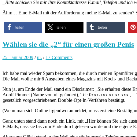
„Bitte schicken Sie mir Ihre Kontaktadresse E.mail, Telefon und ich 
Ähm… Eine E-Mail mit der Aufforderung meine E-Mail zu senden? 
teilen
teilen
teilen
Wählen sie die „2“ für einen großen Penis
25. Januar 2009
/
ui.
/
17 Comments
Ich habe mal wieder Spam bekommen, die durch meinen Spamfilter geru
Die Mail wollte mir 6 Ausgaben eines Magazins mit Koch- und Backre
Nun ja, am Ende der Mail stand ein Disclaimer: „Sie erhalten diese 
Adolf Pimmel (Name von ui. geändert), Tel: 0xxx-xxx xx xx xxx ,…
gesetzlich vorgeschriebenen Double-Opt-In-Verfahren bestätigt.
(Wenn man sich Online irgendwo anmeldet, muss erst eine Bestätigun
Ganz unten stand dann noch ein Link, mit „Hier können Sie sich austr
E-Mails, dass sie bis zum Ende durchgelesen wurde und die eigene E
Aber zum Glück stand in der Mail eine stinknormale Telefonnummer, d