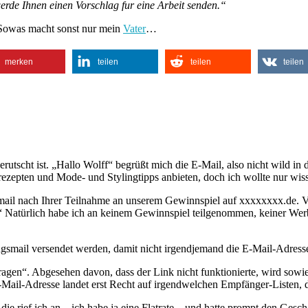
werde Ihnen einen Vorschlag fur eine Arbeit senden.“
Sowas macht sonst nur mein
Vater
…
merken
teilen
teilen
teilen
tscht ist. „Hallo Wolff“ begrüßt mich die E-Mail, also nicht wild in
zepten und Mode- und Stylingtipps anbieten, doch ich wollte nur wiss
Email nach Ihrer Teilnahme an unserem Gewinnspiel auf xxxxxxxx.de. V
“ Natürlich habe ich an keinem Gewinnspiel teilgenommen, keiner We
gsmail versendet werden, damit nicht irgendjemand die E-Mail-Adresse 
agen“. Abgesehen davon, dass der Link nicht funktionierte, wird sowie
-Mail-Adresse landet erst Recht auf irgendwelchen Empfänger-Listen,
ie rief ich an – ich habe ja eine Flatrate – und hatte prompt den Ges