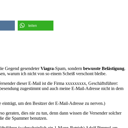
teilen
 die Gegend gesendeter
Viagra
-Spam, sondern
bewusste Belästigung
.
en, warum ich nicht von so einem Scheiß verschont bleibe.
ersender dieser E-Mail ist die Firma xxxxxxxxx, Geschäftsführer:
rbesendung zugestimmt und auch meine E-Mail-Adresse nicht in dem
einträgt, um den Besitzer der E-Mail-Adresse zu nerven.)
so geraten, dies nie zu tun, denn dann wissen die Versender solcher
 die die Spammer benutzen.
chäftsführer (wahrscheinlich ein 1-Mann-Betrieb) Adolf Pimmel am