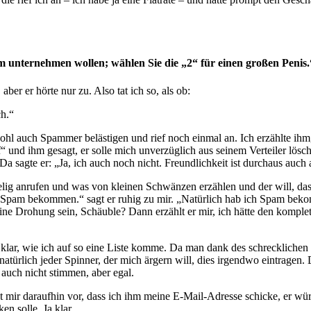
m unternehmen wollen; wählen Sie die „2“ für einen großen Penis.
 aber er hörte nur zu. Also tat ich so, als ob:
ch.“
wohl auch Spammer belästigen und rief noch einmal an. Ich erzählte ihm,
“ und ihm gesagt, er solle mich unverzüglich aus seinem Verteiler lösch
Da sagte er: „Ja, ich auch noch nicht. Freundlichkeit ist durchaus auch
g anrufen und was von kleinen Schwänzen erzählen und der will, dass 
 Spam bekommen.“ sagt er ruhig zu mir. „Natürlich hab ich Spam bekomm
eine Drohung sein, Schäuble? Dann erzählt er mir, ich hätte den komple
ja klar, wie ich auf so eine Liste komme. Da man dank des schreckliche
atürlich jeder Spinner, der mich ärgern will, dies irgendwo eintragen
auch nicht stimmen, aber egal.
gt mir daraufhin vor, dass ich ihm meine E-Mail-Adresse schicke, er w
n solle. Ja klar.