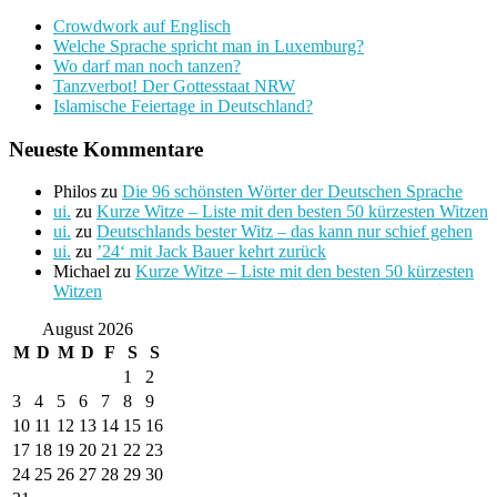
Crowdwork auf Englisch
Welche Sprache spricht man in Luxemburg?
Wo darf man noch tanzen?
Tanzverbot! Der Gottesstaat NRW
Islamische Feiertage in Deutschland?
Neueste Kommentare
Philos
zu
Die 96 schönsten Wörter der Deutschen Sprache
ui.
zu
Kurze Witze – Liste mit den besten 50 kürzesten Witzen
ui.
zu
Deutschlands bester Witz – das kann nur schief gehen
ui.
zu
’24‘ mit Jack Bauer kehrt zurück
Michael
zu
Kurze Witze – Liste mit den besten 50 kürzesten
Witzen
August 2026
M
D
M
D
F
S
S
1
2
3
4
5
6
7
8
9
10
11
12
13
14
15
16
17
18
19
20
21
22
23
24
25
26
27
28
29
30