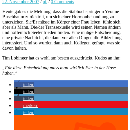
22. November 2007
/
ui.
/
0 Comments
Heute gab es die Meldung, dass die Stabhochspringerin Yvonne
Buschbaum zurücktritt, um sich einer Hormonbehandlung zu
unterziehen. Sie/Er müsse im Körper einer Frau leben, fühle sich
aber als Mann. Die/der Transsexuelle wird seinen Namen ändern
und hoffentlich Seelenfrieden finden. Eine mutige Entscheidung,
eine private Nachricht, die dann vor allen Dingen die Bildzeitung
interessiert. Und so wurden dann auch Kollegen gefragt, was sie
davon halten.
Tim Lobinger hat es wohl am besten ausgedrückt, Kudos an ihn:
„Für diese Entscheidung muss man wirklich Eier in der Hose
haben.“
teilen
teilen
teilen
merken
teilen