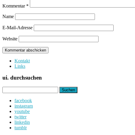
Kommentar
*
Name
E-Mail-Adresse
Website
Kontakt
Links
ui. durchsuchen
Suchen
nach:
facebook
instagram
youtube
twitter
linkedin
tumblr