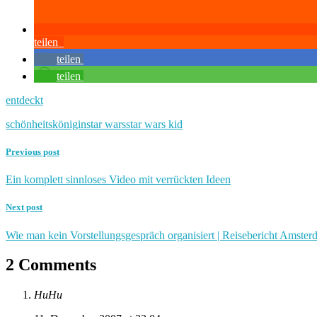
teilen
teilen
teilen
entdeckt
schönheitskönigin
star wars
star wars kid
Previous post
Ein komplett sinnloses Video mit verrückten Ideen
Next post
Wie man kein Vorstellungsgespräch organisiert | Reisebericht Amster
2 Comments
HuHu