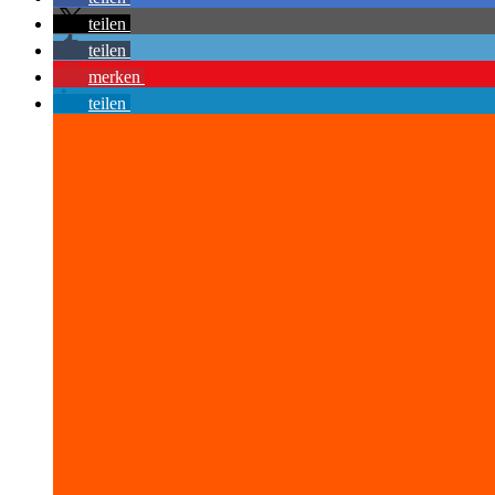
teilen
teilen
merken
teilen