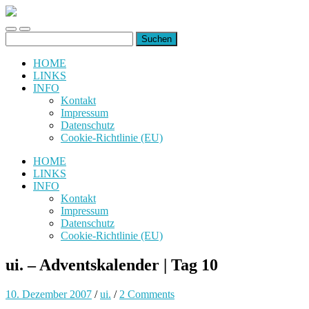
uiuiuiuiuiuiui.de
Toggle
Toggle
Suchen
mobile
search
nach:
menu
field
HOME
LINKS
INFO
Kontakt
Impressum
Datenschutz
Cookie-Richtlinie (EU)
HOME
LINKS
INFO
Kontakt
Impressum
Datenschutz
Cookie-Richtlinie (EU)
ui. – Adventskalender | Tag 10
10. Dezember 2007
/
ui.
/
2 Comments