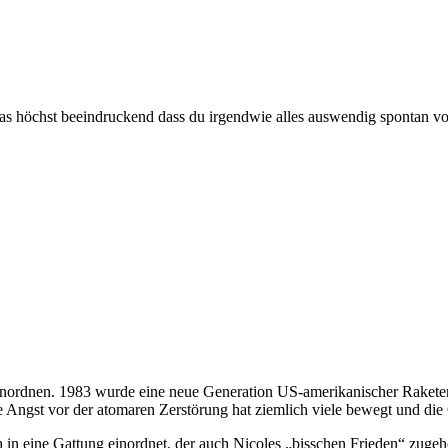
das höchst beeindruckend dass du irgendwie alles auswendig spontan vo
nordnen. 1983 wurde eine neue Generation US-amerikanischer Raketen, 
e Angst vor der atomaren Zerstörung hat ziemlich viele bewegt und di
 in eine Gattung einordnet, der auch Nicoles „bisschen Frieden“ zuge