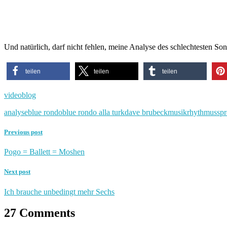
Und natürlich, darf nicht fehlen, meine Analyse des schlechtesten So
teilen
teilen
teilen
videoblog
analyse
blue rondo
blue rondo alla turk
dave brubeck
musik
rhythmus
spr
Previous post
Pogo = Ballett = Moshen
Next post
Ich brauche unbedingt mehr Sechs
27 Comments