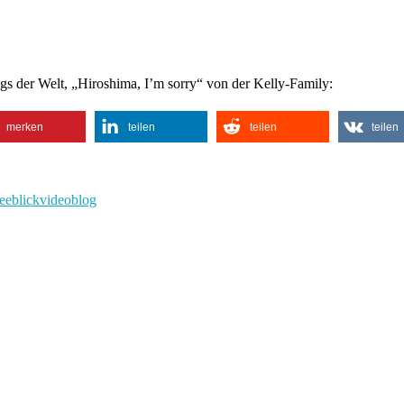
ngs der Welt, „Hiroshima, I’m sorry“ von der Kelly-Family:
merken
teilen
teilen
teilen
eeblick
videoblog