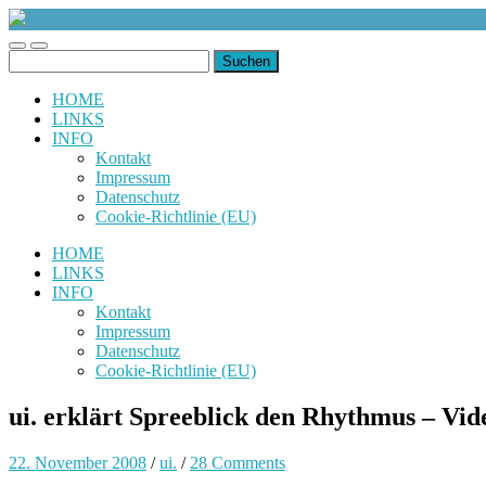
uiuiuiuiuiuiui.de
Toggle
Toggle
Suchen
mobile
search
nach:
menu
field
HOME
LINKS
INFO
Kontakt
Impressum
Datenschutz
Cookie-Richtlinie (EU)
HOME
LINKS
INFO
Kontakt
Impressum
Datenschutz
Cookie-Richtlinie (EU)
ui. erklärt Spreeblick den Rhythmus – Vid
22. November 2008
/
ui.
/
28 Comments