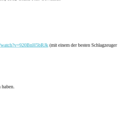
om/watch?v=920BnH5bRJk
(mit einem der besten Schlagzeuger
n haben.