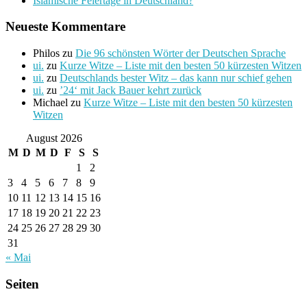
Islamische Feiertage in Deutschland?
Neueste Kommentare
Philos
zu
Die 96 schönsten Wörter der Deutschen Sprache
ui.
zu
Kurze Witze – Liste mit den besten 50 kürzesten Witzen
ui.
zu
Deutschlands bester Witz – das kann nur schief gehen
ui.
zu
’24‘ mit Jack Bauer kehrt zurück
Michael
zu
Kurze Witze – Liste mit den besten 50 kürzesten
Witzen
August 2026
M
D
M
D
F
S
S
1
2
3
4
5
6
7
8
9
10
11
12
13
14
15
16
17
18
19
20
21
22
23
24
25
26
27
28
29
30
31
« Mai
Seiten