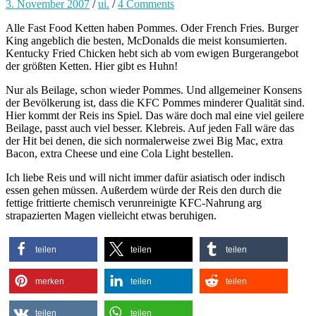
3. November 2007
/
ui.
/
4 Comments
Alle Fast Food Ketten haben Pommes. Oder French Fries. Burger
King angeblich die besten, McDonalds die meist konsumierten.
Kentucky Fried Chicken hebt sich ab vom ewigen Burgerangebot
der größten Ketten. Hier gibt es Huhn!
Nur als Beilage, schon wieder Pommes. Und allgemeiner Konsens
der Bevölkerung ist, dass die KFC Pommes minderer Qualität sind.
Hier kommt der Reis ins Spiel. Das wäre doch mal eine viel geilere
Beilage, passt auch viel besser. Klebreis. Auf jeden Fall wäre das
der Hit bei denen, die sich normalerweise zwei Big Mac, extra
Bacon, extra Cheese und eine Cola Light bestellen.
Ich liebe Reis und will nicht immer dafür asiatisch oder indisch
essen gehen müssen. Außerdem würde der Reis den durch die
fettige frittierte chemisch verunreinigte KFC-Nahrung arg
strapazierten Magen vielleicht etwas beruhigen.
teilen
teilen
teilen
merken
teilen
teilen
teilen
teilen