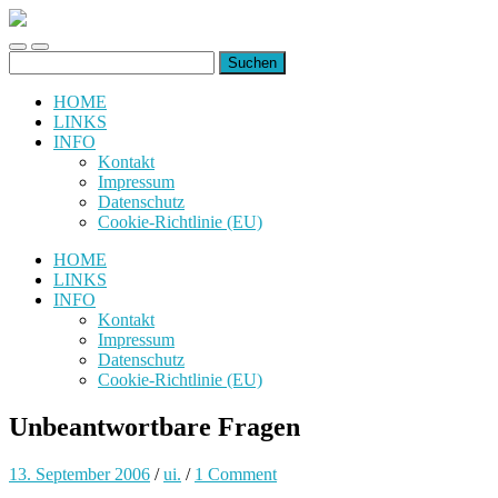
uiuiuiuiuiuiui.de
Toggle
Toggle
Suchen
mobile
search
nach:
menu
field
HOME
LINKS
INFO
Kontakt
Impressum
Datenschutz
Cookie-Richtlinie (EU)
HOME
LINKS
INFO
Kontakt
Impressum
Datenschutz
Cookie-Richtlinie (EU)
Unbeantwortbare Fragen
13. September 2006
/
ui.
/
1 Comment