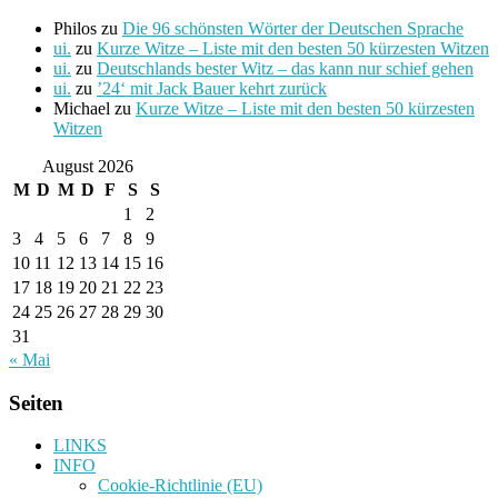
Philos
zu
Die 96 schönsten Wörter der Deutschen Sprache
ui.
zu
Kurze Witze – Liste mit den besten 50 kürzesten Witzen
ui.
zu
Deutschlands bester Witz – das kann nur schief gehen
ui.
zu
’24‘ mit Jack Bauer kehrt zurück
Michael
zu
Kurze Witze – Liste mit den besten 50 kürzesten
Witzen
August 2026
M
D
M
D
F
S
S
1
2
3
4
5
6
7
8
9
10
11
12
13
14
15
16
17
18
19
20
21
22
23
24
25
26
27
28
29
30
31
« Mai
Seiten
LINKS
INFO
Cookie-Richtlinie (EU)