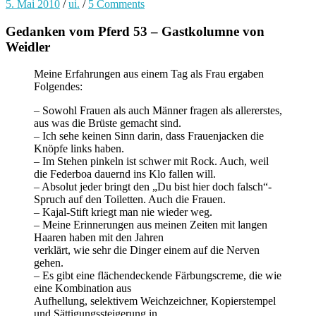
5. Mai 2010
/
ui.
/
5 Comments
Gedanken vom Pferd 53 – Gastkolumne von
Weidler
Meine Erfahrungen aus einem Tag als Frau ergaben
Folgendes:
– Sowohl Frauen als auch Männer fragen als allererstes,
aus was die Brüste gemacht sind.
– Ich sehe keinen Sinn darin, dass Frauenjacken die
Knöpfe links haben.
– Im Stehen pinkeln ist schwer mit Rock. Auch, weil
die Federboa dauernd ins Klo fallen will.
– Absolut jeder bringt den „Du bist hier doch falsch“-
Spruch auf den Toiletten. Auch die Frauen.
– Kajal-Stift kriegt man nie wieder weg.
– Meine Erinnerungen aus meinen Zeiten mit langen
Haaren haben mit den Jahren
verklärt, wie sehr die Dinger einem auf die Nerven
gehen.
– Es gibt eine flächendeckende Färbungscreme, die wie
eine Kombination aus
Aufhellung, selektivem Weichzeichner, Kopierstempel
und Sättigungssteigerung in