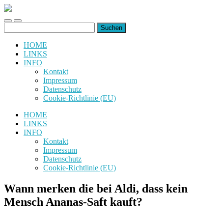
uiuiuiuiuiuiui.de
Toggle
Toggle
Suchen
mobile
search
nach:
menu
field
HOME
LINKS
INFO
Kontakt
Impressum
Datenschutz
Cookie-Richtlinie (EU)
HOME
LINKS
INFO
Kontakt
Impressum
Datenschutz
Cookie-Richtlinie (EU)
Wann merken die bei Aldi, dass kein
Mensch Ananas-Saft kauft?