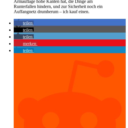
Armauflage hohe Kanten hat, die Dinge am
Runterfallen hindern, und zur Sicherheit noch ein
Auffangnetz drumherum – ich kauf einen.
teilen
teilen
teilen
merken
teilen