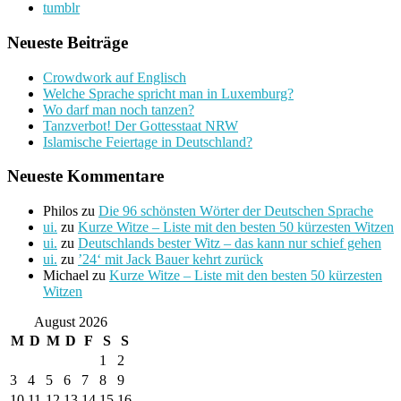
tumblr
Neueste Beiträge
Crowdwork auf Englisch
Welche Sprache spricht man in Luxemburg?
Wo darf man noch tanzen?
Tanzverbot! Der Gottesstaat NRW
Islamische Feiertage in Deutschland?
Neueste Kommentare
Philos
zu
Die 96 schönsten Wörter der Deutschen Sprache
ui.
zu
Kurze Witze – Liste mit den besten 50 kürzesten Witzen
ui.
zu
Deutschlands bester Witz – das kann nur schief gehen
ui.
zu
’24‘ mit Jack Bauer kehrt zurück
Michael
zu
Kurze Witze – Liste mit den besten 50 kürzesten
Witzen
August 2026
M
D
M
D
F
S
S
1
2
3
4
5
6
7
8
9
10
11
12
13
14
15
16