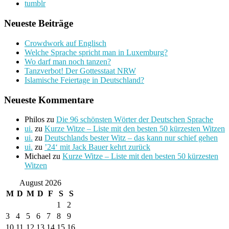
tumblr
Neueste Beiträge
Crowdwork auf Englisch
Welche Sprache spricht man in Luxemburg?
Wo darf man noch tanzen?
Tanzverbot! Der Gottesstaat NRW
Islamische Feiertage in Deutschland?
Neueste Kommentare
Philos
zu
Die 96 schönsten Wörter der Deutschen Sprache
ui.
zu
Kurze Witze – Liste mit den besten 50 kürzesten Witzen
ui.
zu
Deutschlands bester Witz – das kann nur schief gehen
ui.
zu
’24‘ mit Jack Bauer kehrt zurück
Michael
zu
Kurze Witze – Liste mit den besten 50 kürzesten
Witzen
August 2026
M
D
M
D
F
S
S
1
2
3
4
5
6
7
8
9
10
11
12
13
14
15
16