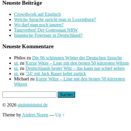
Neueste Beiträge
Crowdwork auf Englisch
Welche Sprache spricht man in Luxemburg?
Wo darf man noch tanzen?
Tanzverbot! Der Gottesstaat NRW
Islamische Feiertage in Deutschland?
Neueste Kommentare
Philos
zu
Die 96 schönsten Wörter der Deutschen Sprache
ui.
zu
Kurze Witze – Liste mit den besten 50 kürzesten Witzen
ui.
zu
Deutschlands bester Witz – das kann nur schief gehen
ui.
zu
’24‘ mit Jack Bauer kehrt zurück
Michael
zu
Kurze Witze – Liste mit den besten 50 kürzesten
Witzen
Suchen
nach:
© 2026
uiuiuiuiuiuiui.de
Theme by
Anders Noren
—
Up ↑