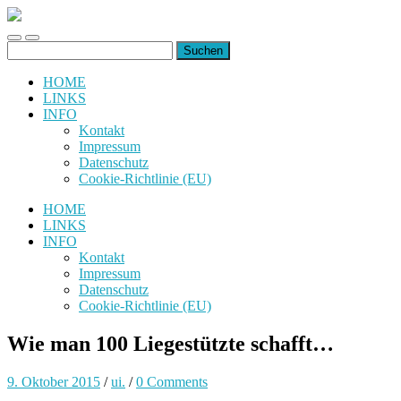
uiuiuiuiuiuiui.de
Toggle
Toggle
Suchen
mobile
search
nach:
menu
field
HOME
LINKS
INFO
Kontakt
Impressum
Datenschutz
Cookie-Richtlinie (EU)
HOME
LINKS
INFO
Kontakt
Impressum
Datenschutz
Cookie-Richtlinie (EU)
Wie man 100 Liegestützte schafft…
9. Oktober 2015
/
ui.
/
0 Comments