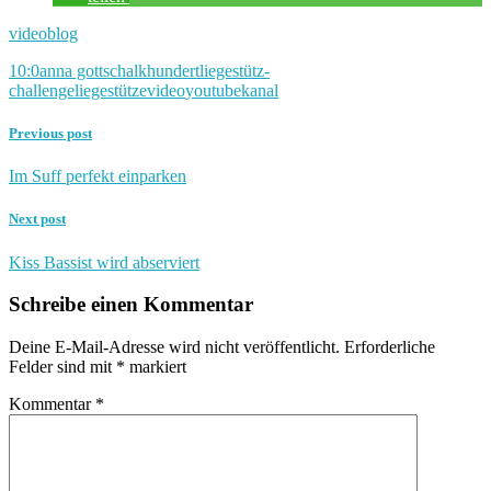
videoblog
10:0
anna gottschalk
hundert
liegestütz-
challenge
liegestütze
video
youtubekanal
Previous post
Im Suff perfekt einparken
Next post
Kiss Bassist wird abserviert
Schreibe einen Kommentar
Deine E-Mail-Adresse wird nicht veröffentlicht.
Erforderliche
Felder sind mit
*
markiert
Kommentar
*