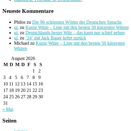
Neueste Kommentare
Philos
zu
Die 96 schönsten Wörter der Deutschen Sprache
ui.
zu
Kurze Witze – Liste mit den besten 50 kürzesten Witzen
ui.
zu
Deutschlands bester Witz – das kann nur schief gehen
ui.
zu
’24‘ mit Jack Bauer kehrt zurück
Michael
zu
Kurze Witze – Liste mit den besten 50 kürzesten
Witzen
August 2026
M
D
M
D
F
S
S
1
2
3
4
5
6
7
8
9
10
11
12
13
14
15
16
17
18
19
20
21
22
23
24
25
26
27
28
29
30
31
« Mai
Seiten