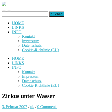
uiuiuiuiuiuiui.de
Toggle
Toggle
Suchen
mobile
search
nach:
menu
field
HOME
LINKS
INFO
Kontakt
Impressum
Datenschutz
Cookie-Richtlinie (EU)
HOME
LINKS
INFO
Kontakt
Impressum
Datenschutz
Cookie-Richtlinie (EU)
Zirkus unter Wasser
3. Februar 2007
/
ui.
/
0 Comments