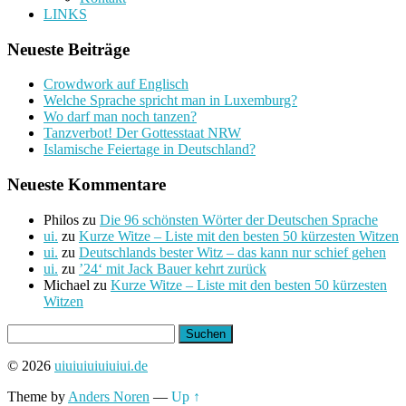
LINKS
Neueste Beiträge
Crowdwork auf Englisch
Welche Sprache spricht man in Luxemburg?
Wo darf man noch tanzen?
Tanzverbot! Der Gottesstaat NRW
Islamische Feiertage in Deutschland?
Neueste Kommentare
Philos
zu
Die 96 schönsten Wörter der Deutschen Sprache
ui.
zu
Kurze Witze – Liste mit den besten 50 kürzesten Witzen
ui.
zu
Deutschlands bester Witz – das kann nur schief gehen
ui.
zu
’24‘ mit Jack Bauer kehrt zurück
Michael
zu
Kurze Witze – Liste mit den besten 50 kürzesten
Witzen
Suchen
nach:
© 2026
uiuiuiuiuiuiui.de
Theme by
Anders Noren
—
Up ↑