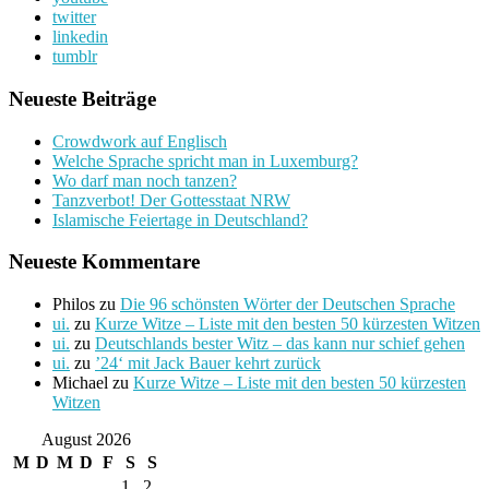
twitter
linkedin
tumblr
Neueste Beiträge
Crowdwork auf Englisch
Welche Sprache spricht man in Luxemburg?
Wo darf man noch tanzen?
Tanzverbot! Der Gottesstaat NRW
Islamische Feiertage in Deutschland?
Neueste Kommentare
Philos
zu
Die 96 schönsten Wörter der Deutschen Sprache
ui.
zu
Kurze Witze – Liste mit den besten 50 kürzesten Witzen
ui.
zu
Deutschlands bester Witz – das kann nur schief gehen
ui.
zu
’24‘ mit Jack Bauer kehrt zurück
Michael
zu
Kurze Witze – Liste mit den besten 50 kürzesten
Witzen
August 2026
M
D
M
D
F
S
S
1
2