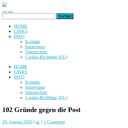
uiuiuiuiuiuiui.de
Toggle
Toggle
Suchen
mobile
search
nach:
menu
field
HOME
LINKS
INFO
Kontakt
Impressum
Datenschutz
Cookie-Richtlinie (EU)
HOME
LINKS
INFO
Kontakt
Impressum
Datenschutz
Cookie-Richtlinie (EU)
102 Gründe gegen die Post
29. August 2005
/
ui.
/
1 Comment