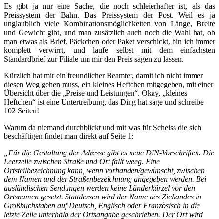
Es gibt ja nur eine Sache, die noch schleierhafter ist, als das
Preissystem der Bahn. Das Preissystem der Post. Weil es ja
unglaublich viele Kombinationsmöglichkeiten von Länge, Breite
und Gewicht gibt, und man zusätzlich auch noch die Wahl hat, ob
man etwas als Brief, Päckchen oder Paket verschickt, bin ich immer
komplett verwirrt, und laufe selbst mit dem einfachsten
Standardbrief zur Filiale um mir den Preis sagen zu lassen.
Kürzlich hat mir ein freundlicher Beamter, damit ich nicht immer
diesen Weg gehen muss, ein kleines Heftchen mitgegeben, mit einer
Übersicht über die „Preise und Leistungen“. Okay, „kleines
Heftchen“ ist eine Untertreibung, das Ding hat sage und schreibe
102 Seiten!
Warum da niemand durchblickt und mit was für Scheiss die sich
beschäftigen findet man direkt auf Seite 1:
„Für die Gestaltung der Adresse gibt es neue DIN-Vorschriften. Die
Leerzeile zwischen Straße und Ort fällt weeg. Eine
Ortsteilbezeichnung kann, wenn vorhanden/gewünscht, zwischen
dem Namen und der Straßenbezeichnung angegeben werden. Bei
ausländischen Sendungen werden keine Länderkürzel vor den
Ortsnamen gesetzt. Stattdessen wird der Name des Ziellandes in
Großbuchstaben auf Deutsch, Englisch oder Französisch in die
letzte Zeile unterhalb der Ortsangabe geschrieben. Der Ort wird